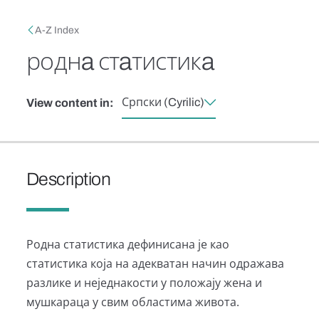
Skip to main content
Breadcrumb
A-Z Index
роднa стaтистикa
Српски (Cyrilic)
View content in:
Description
Родна статистика дефинисана је као
статистика која на адекватан начин одражава
разлике и неједнакости у положају жена и
мушкараца у свим областима живота.