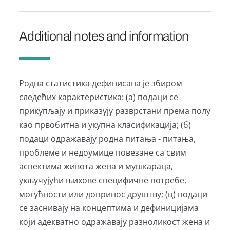
Additional notes and information
Родна статистика дефинисана је збиром
следећих карактеристика: (а) подаци се
прикупљају и приказују разврстани према полу
као првобитна и укупна класификација; (б)
подаци одражавају родна питања - питања,
проблеме и недоумице повезане са свим
аспектима живота жена и мушкараца,
укључујући њихове специфичне потребе,
могућности или допринос друштву; (ц) подаци
се заснивају на концептима и дефиницијама
који адекватно одражавају разноликост жена и