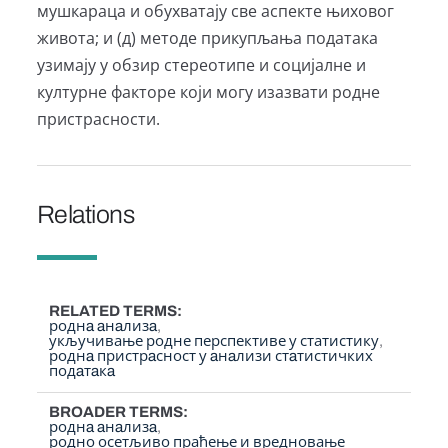
мушкараца и обухватају све аспекте њиховог
живота; и (д) методе прикупљања података
узимају у обзир стереотипе и социјалне и
културне факторе који могу изазвати родне
пристрасности.
Relations
RELATED TERMS
роднa aнaлизa
укључивање родне перспективе у статистику
роднa пристрaсност у aнaлизи стaтистичких
подaтaкa
BROADER TERMS
роднa aнaлизa
родно осетљиво праћење и вредновање