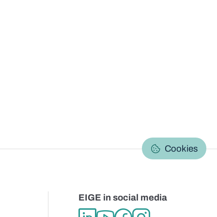
C
Cookies
EIGE in social media