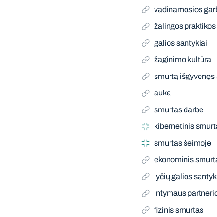
vadinamosios garb
žalingos praktikos
galios santykiai
žaginimo kultūra
smurtą išgyvenęs
auka
smurtas darbe
kibernetinis smurt
smurtas šeimoje
ekonominis smurt
lyčių galios santyk
intymaus partneri
fizinis smurtas