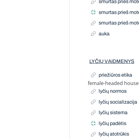
smurtas prieš mote
smurtas prieš mot
smurtas prieš mote
auka
LYČIŲ VAIDMENYS
priežiūros etika
female-headed house
Related Term
lyčių normos
lyčių socializacija
lyčių sistema
lyčių padėtis
lyčių atotrūkis