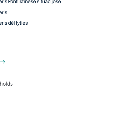
ris konfliktinėse situacijose
eris
ris dėl lyties
holds