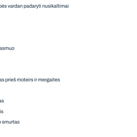
ės vardan padaryti nusikaltimai
 asmuo
as prieš moteirs ir mergaites
as
is
o smurtas