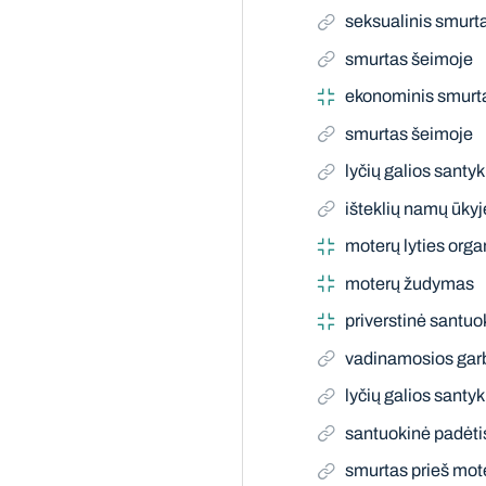
seksualinis smurt
smurtas šeimoje
ekonominis smurt
smurtas šeimoje
lyčių galios santyk
išteklių namų ūky
moterų lyties org
moterų žudymas
priverstinė santuo
vadinamosios garb
lyčių galios santyk
santuokinė padėti
smurtas prieš mote