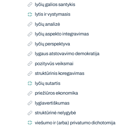
lyčių galios santykis
lytis ir vystymasis
lyčių analizė
lyčių aspekto integravimas
lyčių perspektyva
lygaus atstovavimo demokratija
pozityvūs veiksmai
struktūrinis koregavimas
lyčių sutartis
priežiūros ekonomika
lygiavertiškumas
struktūrinė nelygybė
viešumo ir (arba) privatumo dichotomija