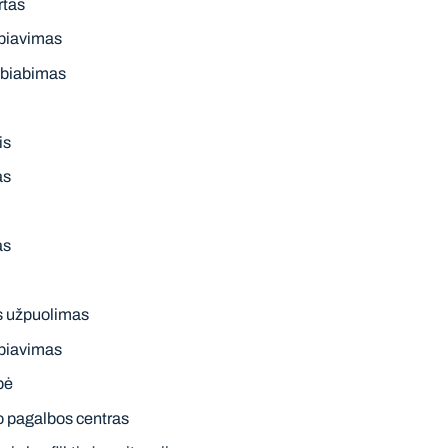
rtas
abiavimas
kabiabimas
is
as
as
s užpuolimas
abiavimas
bė
o pagalbos centras