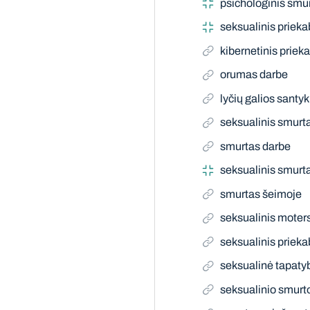
psichologinis smu
seksualinis priek
kibernetinis prie
orumas darbe
lyčių galios santyk
seksualinis smurt
smurtas darbe
seksualinis smurt
smurtas šeimoje
seksualinis moter
seksualinis priek
seksualinė tapaty
seksualinio smurt