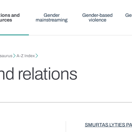
tions and
Gender
Gender-based
Ge
urces
mainstreaming
violence
esaurus
A-Z Index
d relations
SMURTAS LYTIES P