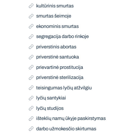
kultūrinis smurtas
smurtas šeimoje
ekonominis smurtas
segregacija darbo rinkoje
priverstinis abortas
priverstinė santuoka
prievartinė prostitucija
priverstinė sterilizacija
teisingumas lyčių atžvilgiu
lyčių santykiai
lyčių studijos
išteklių namų ūkyje paskirstymas
darbo užmokesčio skirtumas