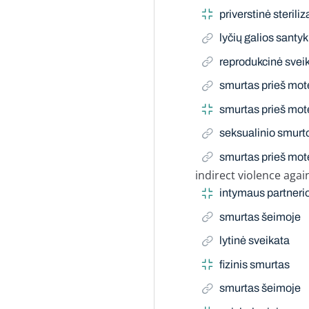
priverstinė steriliz
lyčių galios santyk
reprodukcinė svei
smurtas prieš mote
smurtas prieš mote
seksualinio smurt
smurtas prieš mot
indirect violence aga
Narrow Term
intymaus partneri
smurtas šeimoje
lytinė sveikata
fizinis smurtas
smurtas šeimoje