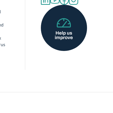
d
ed
Help us
improve
x
rus