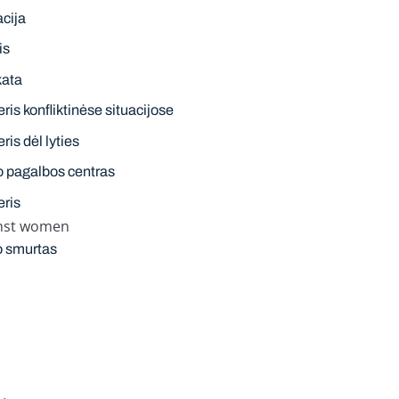
acija
is
kata
ris konfliktinėse situacijose
ris dėl lyties
o pagalbos centras
eris
inst women
o smurtas