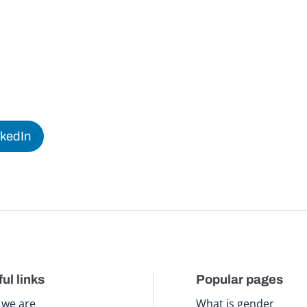
nkedIn
ul links
Popular pages
we are
What is gender