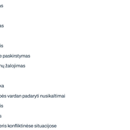
as
as
is
je paskirstymas
anų žalojimas
ka
ės vardan padaryti nusikaltimai
is
s
ris konfliktinėse situacijose