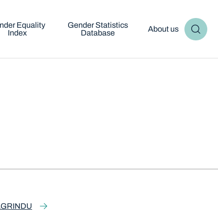
nder Equality
Gender Statistics
About us
Index
Database
AGRINDU