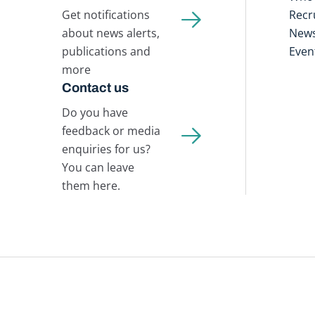
Get notifications
Recr
about news alerts,
New
publications and
Even
more
Contact us
Do you have
feedback or media
enquiries for us?
You can leave
them here.