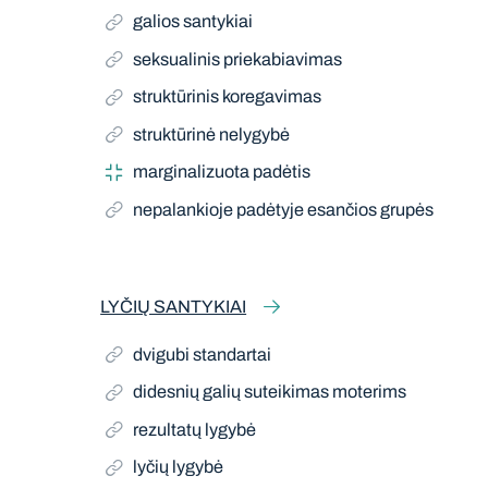
galios santykiai
seksualinis priekabiavimas
struktūrinis koregavimas
struktūrinė nelygybė
marginalizuota padėtis
nepalankioje padėtyje esančios grupės
LYČIŲ SANTYKIAI
dvigubi standartai
didesnių galių suteikimas moterims
rezultatų lygybė
lyčių lygybė