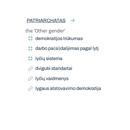
PATRIARCHATAS
the ‘Other gender’
Related Term
demokratijos trūkumas
darbo pa(si)dalijimas pagal lytį
lyčių sistema
dvigubi standartai
lyčių vaidmenys
lygaus atstovavimo demokratija