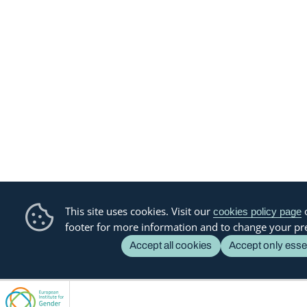
This site uses cookies. Visit our
o
cookies policy page
footer for more information and to change your pr
Accept all cookies
Accept only esse