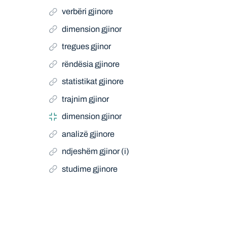
verbëri gjinore
dimension gjinor
tregues gjinor
rëndësia gjinore
statistikat gjinore
trajnim gjinor
dimension gjinor
analizë gjinore
ndjeshëm gjinor (i)
studime gjinore