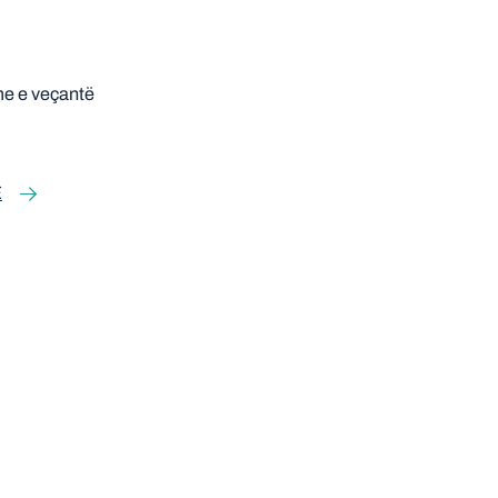
e e veçantë
E