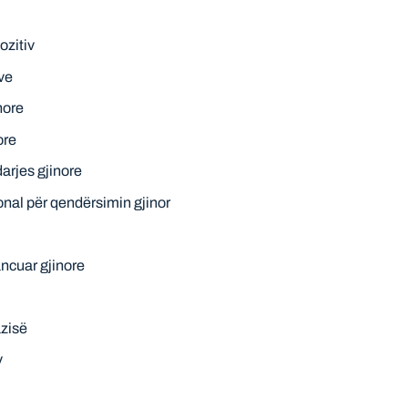
ozitiv
ave
nore
ore
darjes gjinore
ional për qendërsimin gjinor
ncuar gjinore
zisë
v