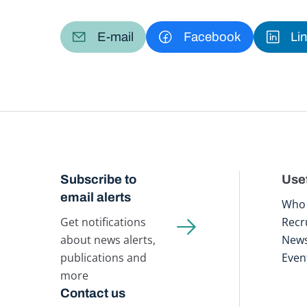
E-mail
Facebook
Li
Subscribe to
Usef
email alerts
Who 
Get notifications
Recr
about news alerts,
New
publications and
Even
more
Contact us