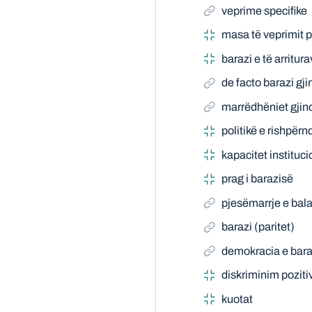
veprime specifike
masa të veprimit p
barazi e të arritur
de facto barazi gji
marrëdhëniet gjin
politikë e rishpërn
kapacitet instituc
prag i barazisë
pjesëmarrje e bala
barazi (paritet)
demokracia e bara
diskriminim poziti
kuotat