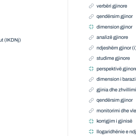
verbëri gjinore
qendërsim gjinor
dimension gjinor
analizë gjinore
ut (IKDNj)
ndjeshëm gjinor (i
studime gjinore
perspektivë gjinor
dimension i baraz
gjinia dhe zhvillim
qendërsim gjinor
monitorimi dhe vle
korrigjim i gjinisë
llogaridhënie e nd