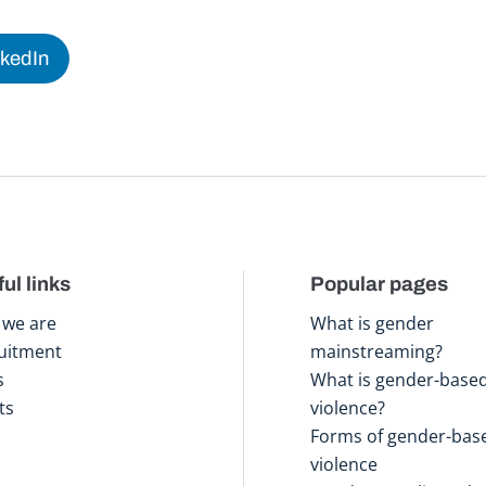
nkedIn
ul links
Popular pages
we are
What is gender
uitment
mainstreaming?
s
What is gender-base
ts
violence?
Forms of gender-bas
violence