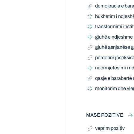
demokracia e bara
buxhetim i ndjesh
transformimi insti
gjuhë e ndjeshme 
gjuhë asnjanëse g
përdorim joseksist
ndërmjetësimi i n
qasje e barabartë n
monitorim dhe vle
MASË POZITIVE
veprim pozitiv