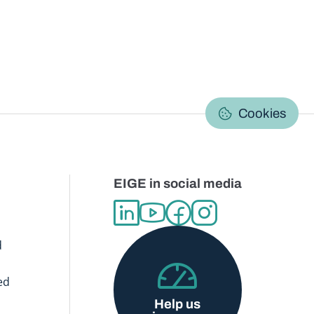
C
Cookies
EIGE in social media
d
ed
Help us