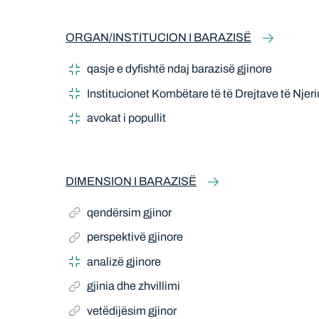
ORGAN/INSTITUCION I BARAZISË
qasje e dyfishtë ndaj barazisë gjinore
Institucionet Kombëtare të të Drejtave të Njeri
avokat i popullit
DIMENSION I BARAZISË
qendërsim gjinor
perspektivë gjinore
analizë gjinore
gjinia dhe zhvillimi
vetëdijësim gjinor