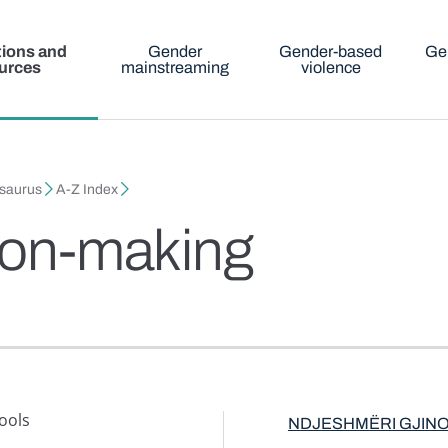
tions and
Gender
Gender-based
Ge
urces
mainstreaming
violence
esaurus
A-Z Index
sion-making
ools
NDJESHMËRI GJIN