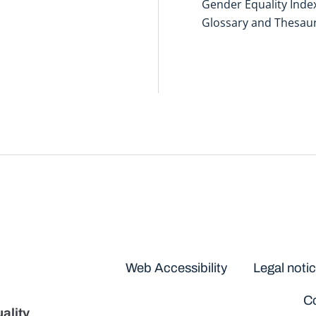
Gender Equality Inde
Glossary and Thesau
Disclaimers
Web Accessibility
Legal noti
Co
ality