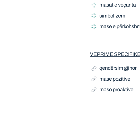
masat e veçanta
simbolizëm
masë e përkohshm
VEPRIME SPECIFIK
qendërsim gjinor
masë pozitive
masë proaktive