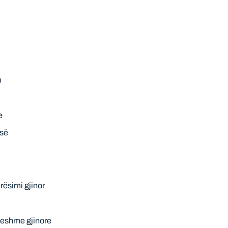
)
e
isë
i
rësimi gjinor
jeshme gjinore