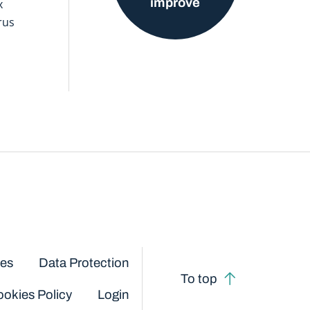
improve
x
rus
ces
Data Protection
To top
okies Policy
Login