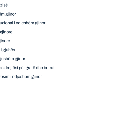
zisë
ëm gjinor
tucional i ndjeshëm gjinor
gjinore
jinore
 i gjuhës
djeshëm gjinor
ë drejtësi për gratë dhe burrat
rësim i ndjeshëm gjinor