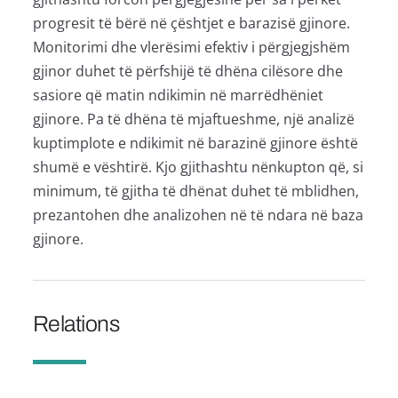
progresit të bërë në çështjet e barazisë gjinore.
Monitorimi dhe vlerësimi efektiv i përgjegjshëm
gjinor duhet të përfshijë të dhëna cilësore dhe
sasiore që matin ndikimin në marrëdhëniet
gjinore. Pa të dhëna të mjaftueshme, një analizë
kuptimplote e ndikimit në barazinë gjinore është
shumë e vështirë. Kjo gjithashtu nënkupton që, si
minimum, të gjitha të dhënat duhet të mblidhen,
prezantohen dhe analizohen në të ndara në baza
gjinore.
Relations