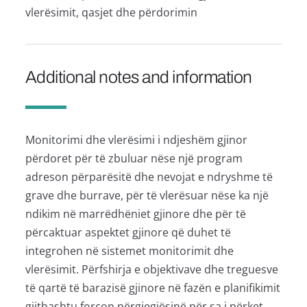
vlerësimit, qasjet dhe përdorimin
Additional notes and information
Monitorimi dhe vlerësimi i ndjeshëm gjinor
përdoret për të zbuluar nëse një program
adreson përparësitë dhe nevojat e ndryshme të
grave dhe burrave, për të vlerësuar nëse ka një
ndikim në marrëdhëniet gjinore dhe për të
përcaktuar aspektet gjinore që duhet të
integrohen në sistemet monitorimit dhe
vlerësimit. Përfshirja e objektivave dhe treguesve
të qartë të barazisë gjinore në fazën e planifikimit
gjithashtu forcon përgjegjësinë për sa i përket