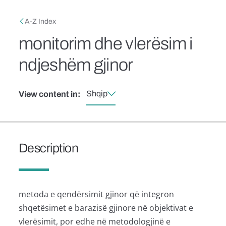
Skip to main content
Breadcrumb
A-Z Index
monitorim dhe vlerësim i
ndjeshëm gjinor
Shqip
View content in:
Description
metoda e qendërsimit gjinor që integron
shqetësimet e barazisë gjinore në objektivat e
vlerësimit, por edhe në metodologjinë e