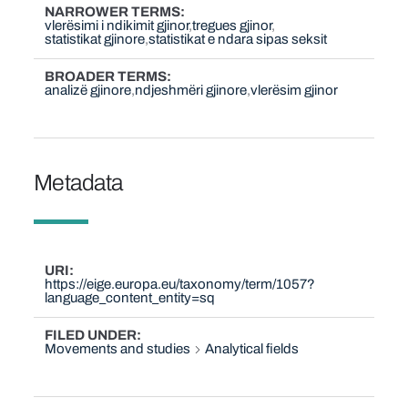
NARROWER TERMS
vlerësimi i ndikimit gjinor
tregues gjinor
statistikat gjinore
statistikat e ndara sipas seksit
BROADER TERMS
analizë gjinore
ndjeshmëri gjinore
vlerësim gjinor
Metadata
URI
https://eige.europa.eu/taxonomy/term/1057?
language_content_entity=sq
FILED UNDER
Movements and studies
Analytical fields