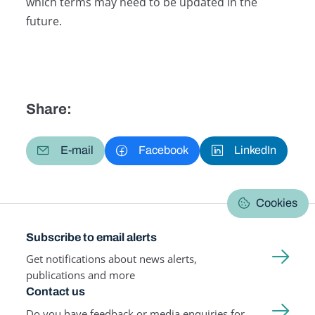
which terms may need to be updated in the
future.
Share:
E-mail
Facebook
LinkedIn
Cookies
Subscribe to email alerts
Get notifications about news alerts,
publications and more
Contact us
Do you have feedback or media enquiries for