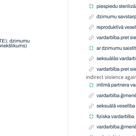
piespiedu sterilizā
dzimumu savstarpē
reproduktīvā vese
vardarbība pret si
ATE); dzimumu
priekšlikums)
ar dzimumu saistī
seksuālās vardarbī
vardarbība pret s
indirect violence aga
Narrow Term
intīmā partnera va
vardarbība ģimen
seksuālā veselība
fiziska vardarbība
vardarbība ģimen