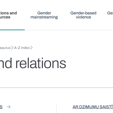
tions and
Gender
Gender-based
Ge
urces
mainstreaming
violence
esaurus
A-Z Index
d relations
AS
AR DZIMUMU SAIST