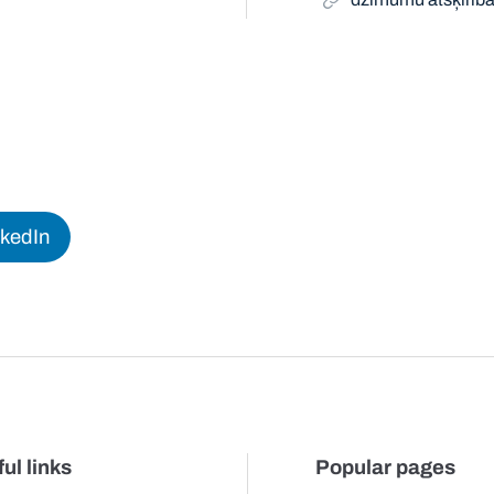
nkedIn
ul links
Popular pages