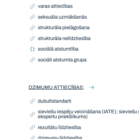
varas attiecības
seksuāla uzmākšanās
strukturāla pielāgošana
strukturāla nelīdztiesība
sociālā atstumtība
sociāli atstumta grupa
DZIMUMU ATTIECĪBAS;
dubultstandarti
sieviešu iespēju veicināšana (IATE); sieviešu
ekspertu priekšlikums)
rezultātu līdztiesība
dzimumu līdztiesība