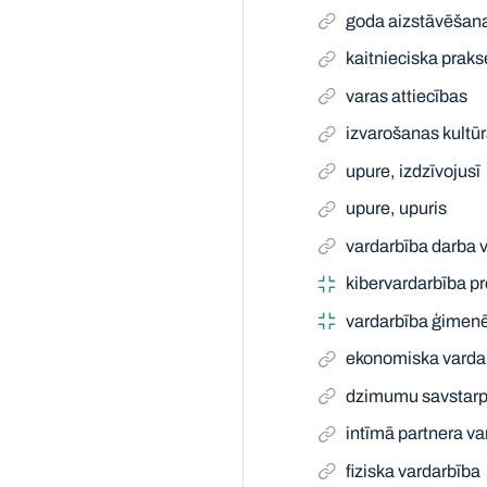
goda aizstāvēšan
kaitnieciska praks
varas attiecības
izvarošanas kultū
upure, izdzīvojusī
upure, upuris
vardarbība darba v
kibervardarbība p
vardarbība ģimen
ekonomiska varda
dzimumu savstarpē
intīmā partnera va
fiziska vardarbība