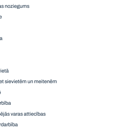
as noziegums
e
ra
ietā
ret sievietēm un meitenēm
ē
rbība
jās varas attiecības
rdarbība