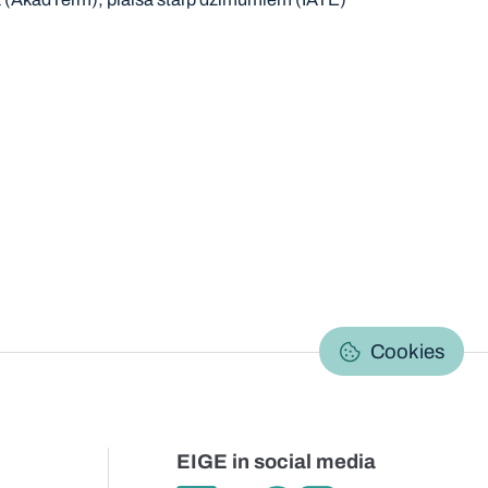
C
Cookies
EIGE in social media