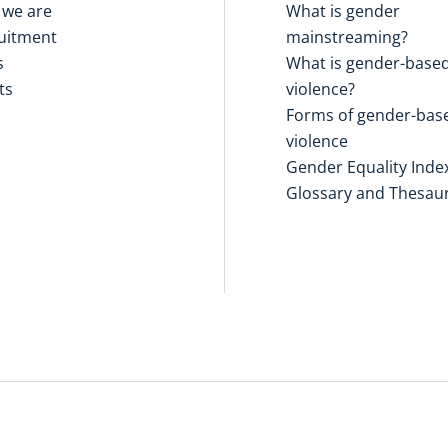
we are
What is gender
uitment
mainstreaming?
s
What is gender-base
ts
violence?
Forms of gender-bas
violence
Gender Equality Inde
Glossary and Thesau