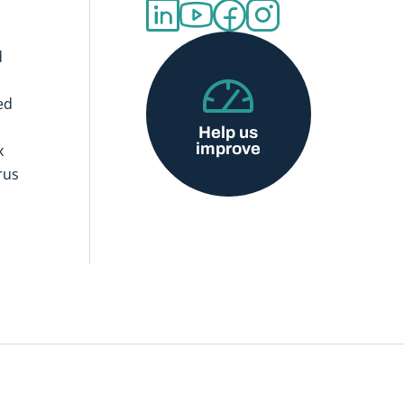
d
ed
Help us
improve
x
rus