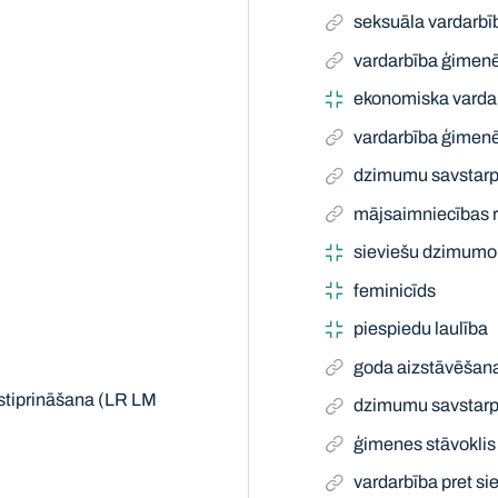
seksuāla vardarbī
vardarbība ģimen
ekonomiska varda
vardarbība ģimen
dzimumu savstarpē
mājsaimniecības r
sieviešu dzimumo
feminicīds
piespiedu laulība
goda aizstāvēšan
 stiprināšana (LR LM
dzimumu savstarpē
ģimenes stāvoklis
vardarbība pret si