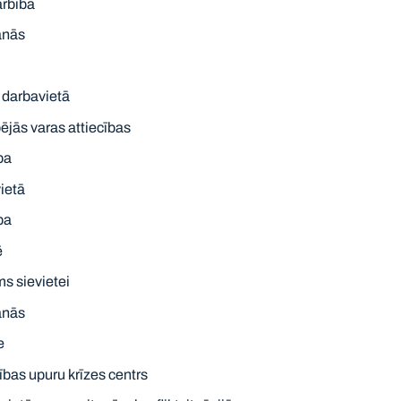
arbība
anās
 darbavietā
jās varas attiecības
ba
ietā
ba
ē
s sievietei
anās
e
bas upuru krīzes centrs