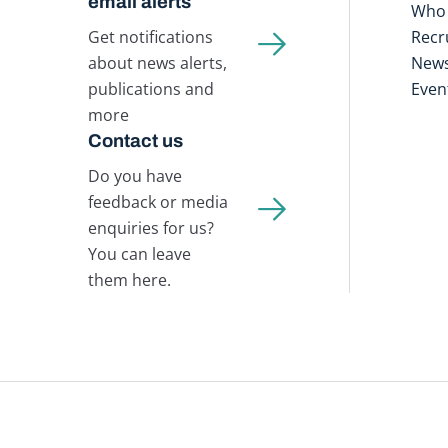
email alerts
Who 
Get notifications
Recr
about news alerts,
New
publications and
Even
more
Contact us
Do you have
feedback or media
enquiries for us?
You can leave
them here.