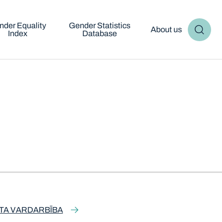
nder Equality
Gender Statistics
About us
Index
Database
ĪTA VARDARBĪBA