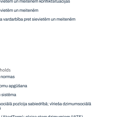
evietēm un meitenēm konfliktsituācijās
ievietēm un meitenēm
ta vardarbība pret sievietēm un meitenēm
holds
 normas
lomu apgūšana
u sistēma
ociālā pozīcija sabiedrībā; vīrieša dzimumsociālā
ā
 (AkadTerm); plaisa starp dzimumiem (IATE)