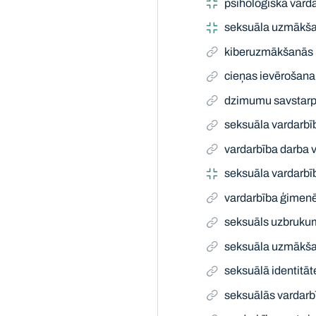
psiholoģiska vard
seksuāla uzmākš
kiberuzmākšanās
cieņas ievērošana
dzimumu savstarpē
seksuāla vardarbī
vardarbība darba v
seksuāla vardarbī
vardarbība ģimen
seksuāls uzbrukum
seksuāla uzmākš
seksuālā identitāt
seksuālās vardarbī