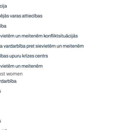
cija
jās varas attiecības
lība
evietēm un meitenēm konfliktsituācijās
ta vardarbība pret sievietēm un meitenēm
bas upuru krīzes centrs
ievietēm un meitenēm
inst women
rdarbība
ē
ē