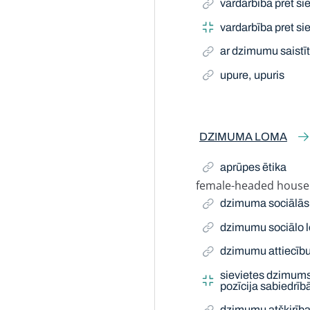
vardarbība pret si
vardarbība pret s
ar dzimumu saistī
upure, upuris
DZIMUMA LOMA
aprūpes ētika
female-headed house
Related Term
dzimuma sociālās
dzimumu sociālo 
dzimumu attiecīb
sievietes dzimums
pozīcija sabiedrīb
dzimumu atšķirība