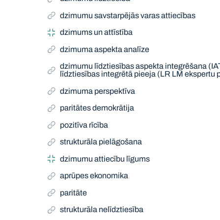
dzimumu savstarpējās varas attiecības
dzimums un attīstība
dzimuma aspekta analīze
dzimumu līdztiesības aspekta integrēšana (I
līdztiesības integrētā pieeja (LR LM ekspertu 
dzimuma perspektīva
paritātes demokrātija
pozitīva rīcība
strukturāla pielāgošana
dzimumu attiecību līgums
aprūpes ekonomika
paritāte
strukturāla nelīdztiesība