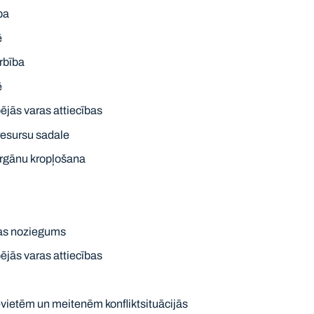
ba
ē
rbība
ē
jās varas attiecības
esursu sadale
rgānu kropļošana
as noziegums
jās varas attiecības
evietēm un meitenēm konfliktsituācijās