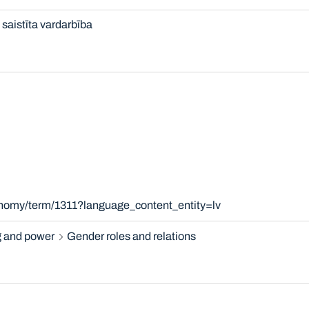
saistīta vardarbība
onomy/term/1311?language_content_entity=lv
 and power
Gender roles and relations