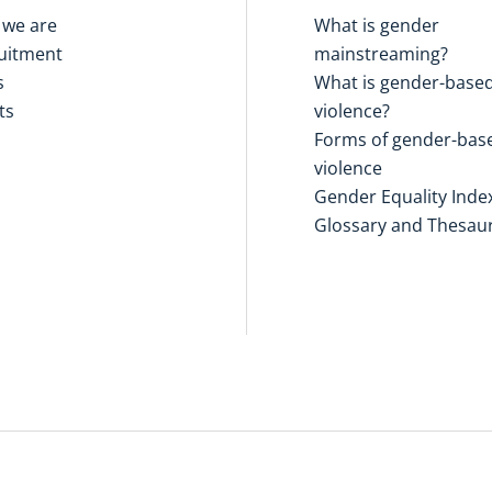
we are
What is gender
uitment
mainstreaming?
s
What is gender-base
ts
violence?
Forms of gender-bas
violence
Gender Equality Inde
Glossary and Thesau