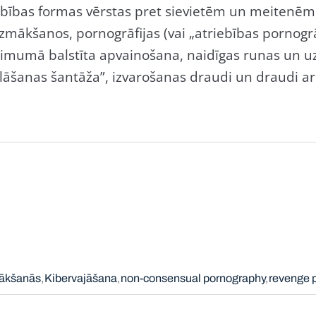
bības formas vērstas pret sievietēm un meitenēm, 
zmākšanos, pornogrāfijas (vai „atriebības pornogrā
zimumā balstīta apvainošana, naidīgas runas un 
lāšanas šantāža”, izvarošanas draudi un draudi ar 
ākšanās
Kibervajāšana
non-consensual pornography
revenge 