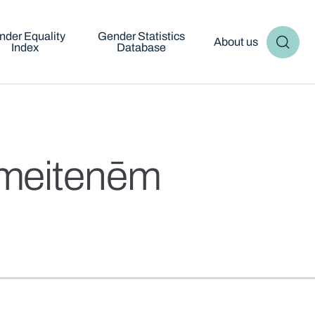
nder Equality
Gender Statistics
About us
Index
Database
n meitenēm