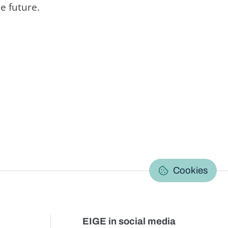
e future.
C
Cookies
EIGE in social media