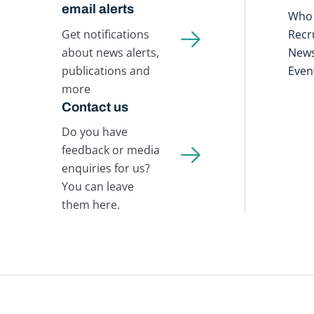
email alerts
Who 
Get notifications
Recr
about news alerts,
New
publications and
Even
more
Contact us
Do you have
feedback or media
enquiries for us?
You can leave
them here.