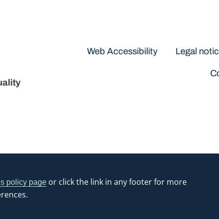
Disclaimers
Web Accessibility
Legal noti
Co
ality
or click the link in any footer for more
s policy page
erences.