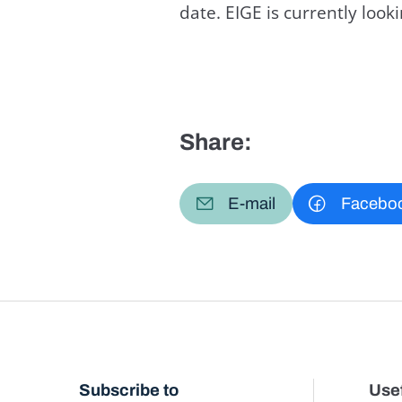
date. EIGE is currently loo
Share:
E-mail
Facebo
Subscribe to
Usef