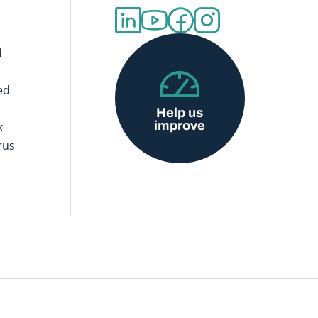
d
ed
Help us
improve
x
rus