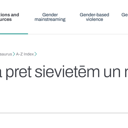
tions and
Gender
Gender-based
Ge
urces
mainstreaming
violence
esaurus
A-Z Index
a pret sievietēm u