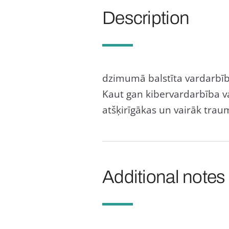
Description
dzimumā balstīta vardarbība
Kaut gan kibervardarbība var
atšķirīgākas un vairāk trau
Additional notes