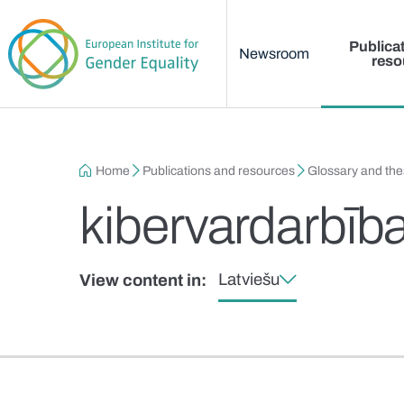
Main menu
Skip to main content
Publica
Newsroom
reso
Breadcrumb
Home
Publications and resources
Glossary and th
kibervardarbīb
Latviešu
View content in: