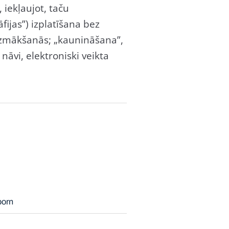
iekļaujot, taču
fijas”) izplatīšana bez
uzmākšanās; „kaunināšana”,
nāvi, elektroniski veikta
porn