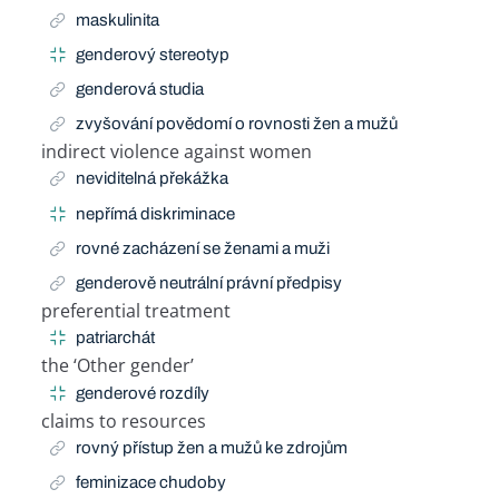
maskulinita
genderový stereotyp
genderová studia
zvyšování povědomí o rovnosti žen a mužů
indirect violence against women
Related Term
neviditelná překážka
nepřímá diskriminace
rovné zacházení se ženami a muži
genderově neutrální právní předpisy
preferential treatment
Related Term
patriarchát
the ‘Other gender’
Related Term
genderové rozdíly
claims to resources
Related Term
rovný přístup žen a mužů ke zdrojům
feminizace chudoby