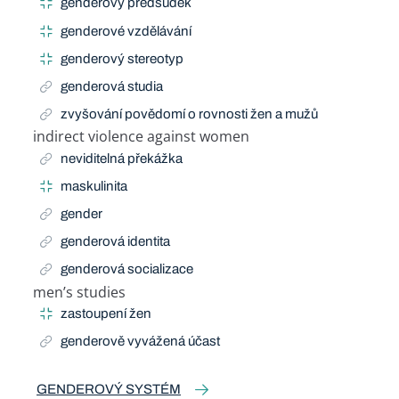
genderový předsudek
genderové vzdělávání
genderový stereotyp
genderová studia
zvyšování povědomí o rovnosti žen a mužů
indirect violence against women
Related Term
neviditelná překážka
maskulinita
gender
genderová identita
genderová socializace
men’s studies
Related Term
zastoupení žen
genderově vyvážená účast
GENDEROVÝ SYSTÉM