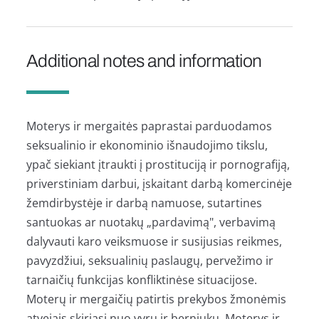
Additional notes and information
Moterys ir mergaitės paprastai parduodamos
seksualinio ir ekonominio išnaudojimo tikslu,
ypač siekiant įtraukti į prostituciją ir pornografiją,
priverstiniam darbui, įskaitant darbą komercinėje
žemdirbystėje ir darbą namuose, sutartines
santuokas ar nuotakų „pardavimą", verbavimą
dalyvauti karo veiksmuose ir susijusias reikmes,
pavyzdžiui, seksualinių paslaugų, pervežimo ir
tarnaičių funkcijas konfliktinėse situacijose.
Moterų ir mergaičių patirtis prekybos žmonėmis
atvejais skiriasi nuo vyrų ir berniukų. Moterys ir