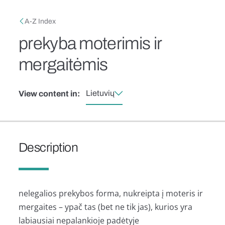
Skip to main content
Breadcrumb
A-Z Index
prekyba moterimis ir
mergaitėmis
Lietuvių
View content in:
Description
nelegalios prekybos forma, nukreipta į moteris ir
mergaites – ypač tas (bet ne tik jas), kurios yra
labiausiai nepalankioje padėtyje