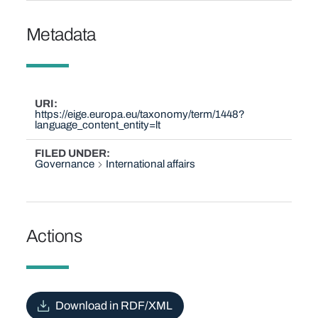
Metadata
URI
https://eige.europa.eu/taxonomy/term/1448?
language_content_entity=lt
FILED UNDER
Governance
International affairs
Actions
Download in RDF/XML