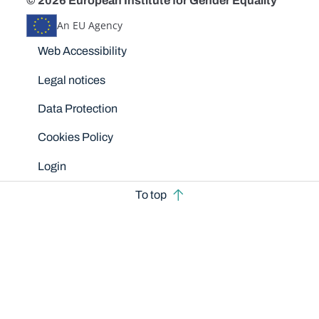
© 2026 European Institute for Gender Equality
An EU Agency
Disclaimers
Web Accessibility
Legal notices
Data Protection
Cookies Policy
Login
To top