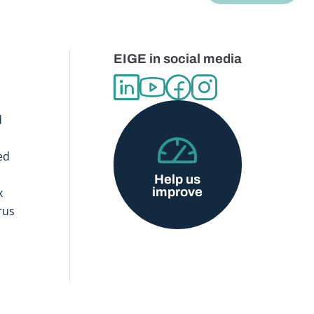
EIGE in social media
d
ed
Help us
improve
x
rus