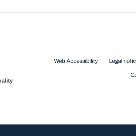
Disclaimers
Web Accessibility
Legal noti
Co
ality