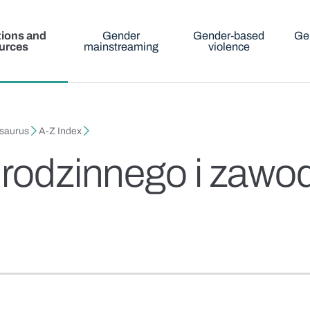
tions and
Gender
Gender-based
Ge
urces
mainstreaming
violence
esaurus
A-Z Index
a rodzinnego i zaw