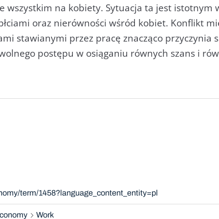
 wszystkim na kobiety. Sytuacja ta jest istotnym
płciami oraz nierówności wśród kobiet. Konflikt 
i stawianymi przez pracę znacząco przyczynia się
 wolnego postępu w osiąganiu równych szans i rów
onomy/term/1458?language_content_entity=pl
 economy
Work