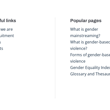
ul links
Popular pages
we are
What is gender
uitment
mainstreaming?
s
What is gender-base
ts
violence?
Forms of gender-bas
violence
Gender Equality Inde
Glossary and Thesau