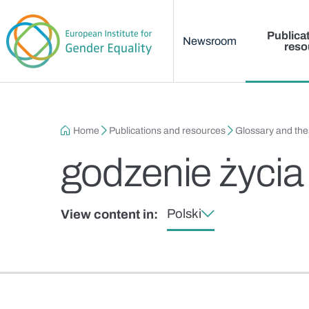
Main menu
Skip to main content
Publica
Newsroom
reso
Breadcrumb
Home
Publications and resources
Glossary and th
godzenie życi
Polski
View content in: