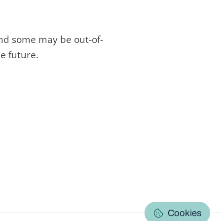
and some may be out-of-
e future.
C
Cookies