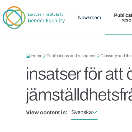
Main menu
Skip to main content
Publica
Newsroom
reso
Breadcrumb
Home
Publications and resources
Glossary and th
insatser för a
jämställdhetsfr
Svenska
View content in: