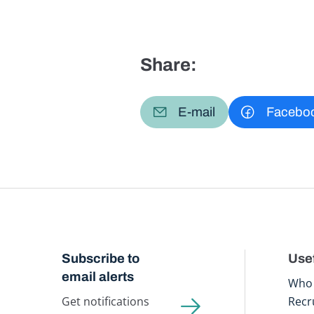
Share:
E-mail
Facebo
Subscribe to
Usef
email alerts
Who 
Get notifications
Recr