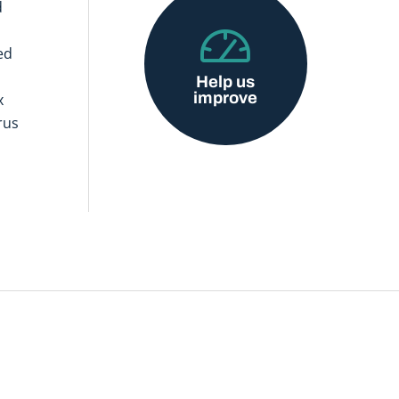
d
ed
Help us
improve
x
rus