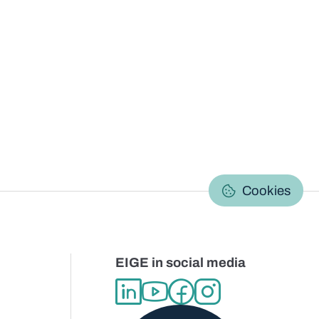
C
Cookies
EIGE in social media