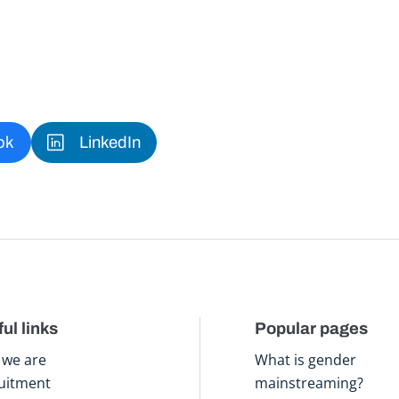
ok
LinkedIn
ul links
Popular pages
we are
What is gender
uitment
mainstreaming?