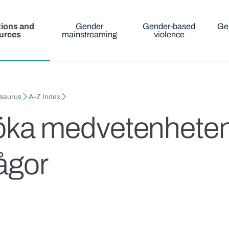
tions and
Gender
Gender-based
Ge
urces
mainstreaming
violence
esaurus
A-Z Index
tt öka medvetenhet
ågor