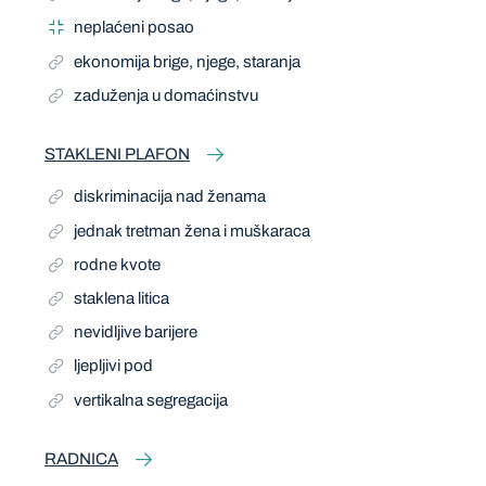
neplaćeni posao
ekonomija brige, njege, staranja
zaduženja u domaćinstvu
STAKLENI PLAFON
diskriminacija nad ženama
jednak tretman žena i muškaraca
rodne kvote
staklena litica
nevidljive barijere
ljepljivi pod
vertikalna segregacija
RADNICA