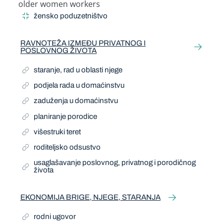
older women workers
Narrow Term
žensko poduzetništvo
RAVNOTEŽA IZMEĐU PRIVATNOG I
POSLOVNOG ŽIVOTA
staranje, rad u oblasti njege
podjela rada u domaćinstvu
zaduženja u domaćinstvu
planiranje porodice
višestruki teret
roditeljsko odsustvo
usaglašavanje poslovnog, privatnog i porodičnog
života
EKONOMIJA BRIGE, NJEGE, STARANJA
rodni ugovor