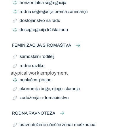
horizontalna segregacija
rodna segregacija prema zanimanju
dostojanstvo na radu
desegregacija tržišta rada
FEMINIZACIJA SIROMAŠTVA
samostalni roditelj
rodne razlike
atypical work employment
Narrow Term
neplaćeni posao
ekonomija brige, njege, staranja
zaduženja u domaćinstvu
RODNA RAVNOTEŽA
uravnoteženo učešće žena i muškaraca