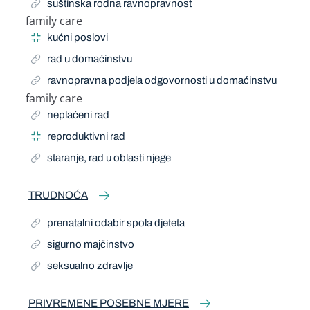
suštinska rodna ravnopravnost
family care
Narrow Term
kućni poslovi
rad u domaćinstvu
ravnopravna podjela odgovornosti u domaćinstvu
family care
Related Term
neplaćeni rad
reproduktivni rad
staranje, rad u oblasti njege
TRUDNOĆA
prenatalni odabir spola djeteta
sigurno majčinstvo
seksualno zdravlje
PRIVREMENE POSEBNE MJERE