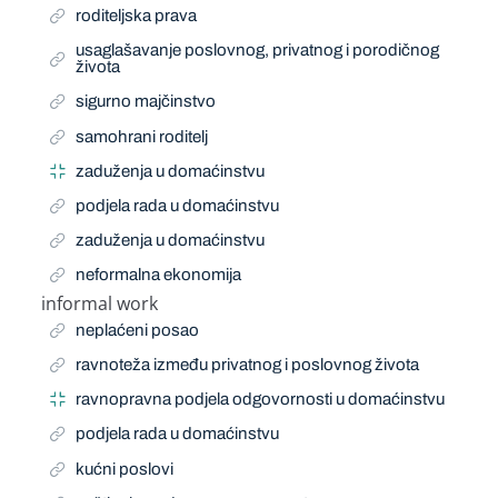
roditeljska prava
usaglašavanje poslovnog, privatnog i porodičnog
života
sigurno majčinstvo
samohrani roditelj
zaduženja u domaćinstvu
podjela rada u domaćinstvu
zaduženja u domaćinstvu
neformalna ekonomija
informal work
Related Term
neplaćeni posao
ravnoteža između privatnog i poslovnog života
ravnopravna podjela odgovornosti u domaćinstvu
podjela rada u domaćinstvu
kućni poslovi