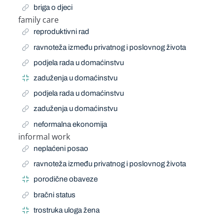
briga o djeci
family care
Related Term
reproduktivni rad
ravnoteža između privatnog i poslovnog života
podjela rada u domaćinstvu
zaduženja u domaćinstvu
podjela rada u domaćinstvu
zaduženja u domaćinstvu
neformalna ekonomija
informal work
Related Term
neplaćeni posao
ravnoteža između privatnog i poslovnog života
porodične obaveze
bračni status
trostruka uloga žena