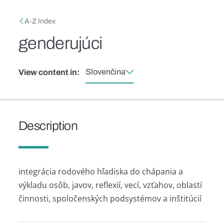
Skip to main content
Breadcrumb
A-Z Index
genderujúci
Slovenčina
View content in:
Description
integrácia rodového hľadiska do chápania a
výkladu osôb, javov, reflexií, vecí, vzťahov, oblastí
činnosti, spoločenských podsystémov a inštitúcií