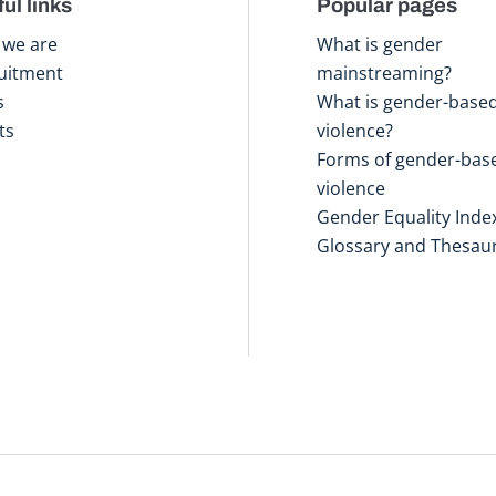
ul links
Popular pages
we are
What is gender
uitment
mainstreaming?
s
What is gender-base
ts
violence?
Forms of gender-bas
violence
Gender Equality Inde
Glossary and Thesau