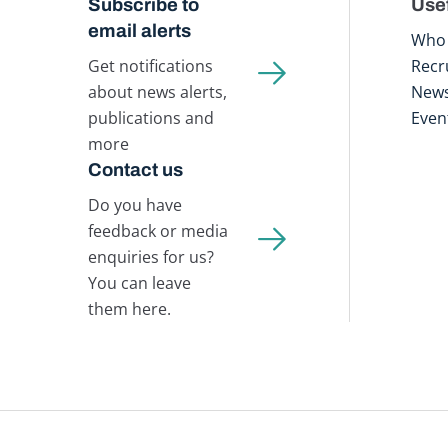
Subscribe to
Usef
email alerts
Who 
Get notifications
Recr
about news alerts,
New
publications and
Even
more
Contact us
Do you have
feedback or media
enquiries for us?
You can leave
them here.