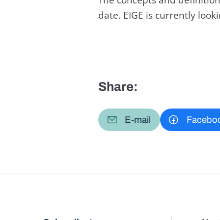
date. EIGE is currently loo
Share:
E-mail
Facebo