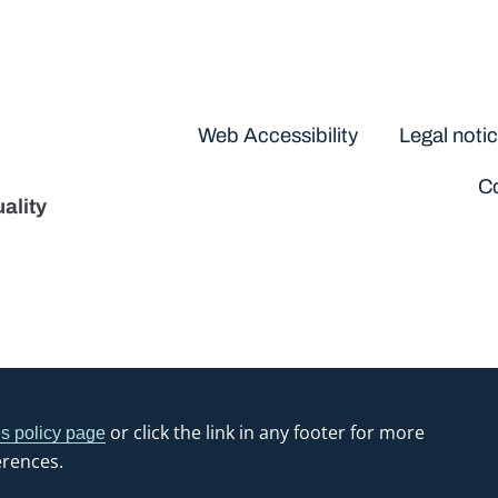
Disclaimers
Web Accessibility
Legal noti
Co
ality
or click the link in any footer for more
s policy page
erences.