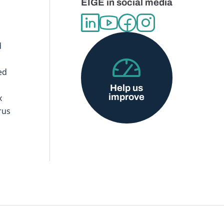
EIGE in social media
d
ed
Help us
improve
x
rus