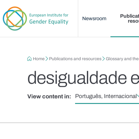
Main menu
Skip to main content
Publica
Newsroom
reso
Breadcrumb
Home
Publications and resources
Glossary and th
desigualdade e
Português, Internacional
View content in: