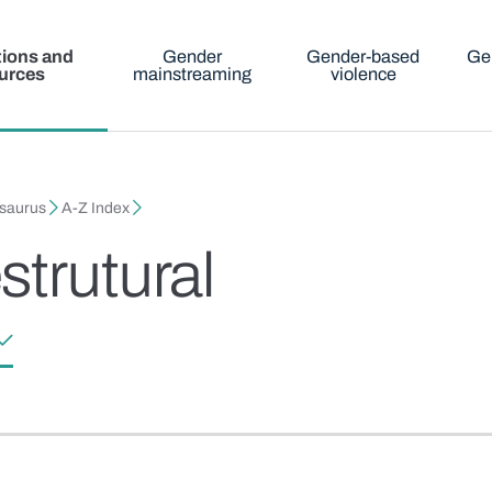
tions and
Gender
Gender-based
Ge
urces
mainstreaming
violence
esaurus
A-Z Index
strutural