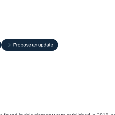
Propose an update
s found in this glossary were published in 2016, 