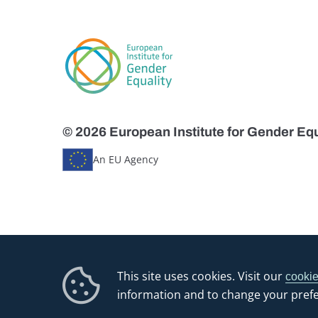
© 2026 European Institute for Gender Equ
An EU Agency
This site uses cookies. Visit our
cookie
information and to change your pref