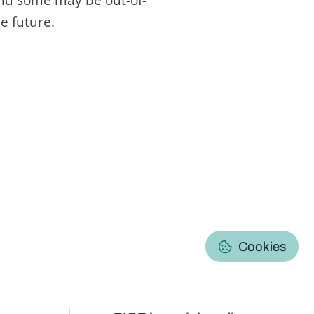
e future.
C
Cookies