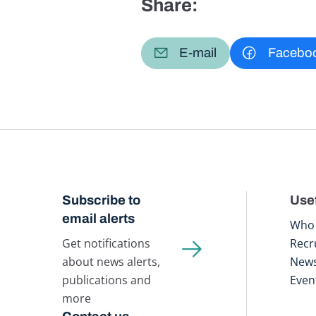
Share:
E-mail
Facebo
Subscribe to
Usef
email alerts
Who 
Get notifications
Recr
about news alerts,
New
publications and
Even
more