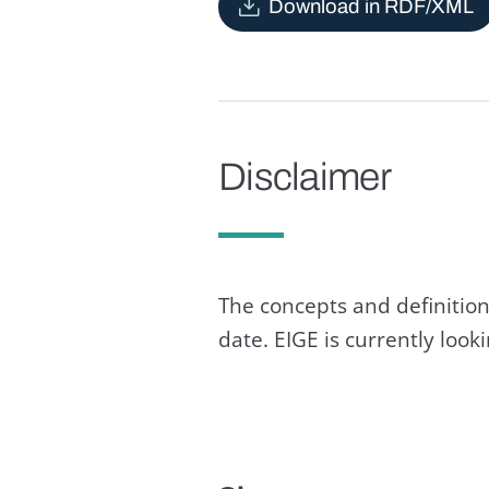
Download in RDF/XML
Disclaimer
The concepts and definition
date. EIGE is currently loo