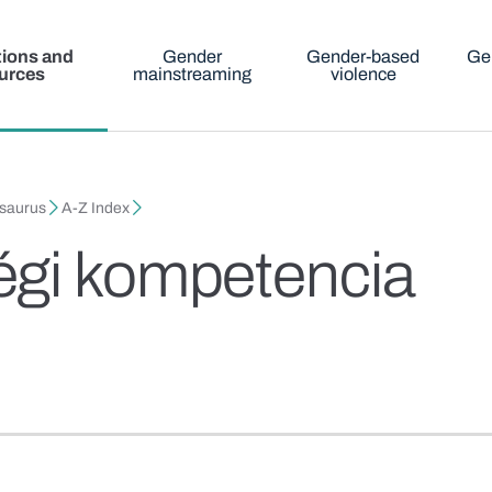
tions and
Gender
Gender-based
Ge
urces
mainstreaming
violence
esaurus
A-Z Index
égi kompetencia