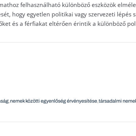
mathoz felhasználható különböző eszközök elméleti
sét, hogy egyetlen politikai vagy szervezeti lépé
et és a férfiakat eltérően érintik a különböző poli
sság
nemek közötti egyenlőség érvényesítése
társadalmi neme