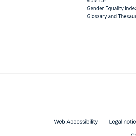
violence
Gender Equality Inde
Glossary and Thesau
Disclaimers
Web Accessibility
Legal noti
Co