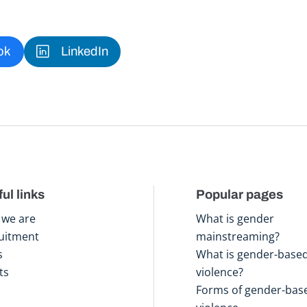
ok
LinkedIn
ul links
Popular pages
we are
What is gender
uitment
mainstreaming?
s
What is gender-base
ts
violence?
Forms of gender-bas