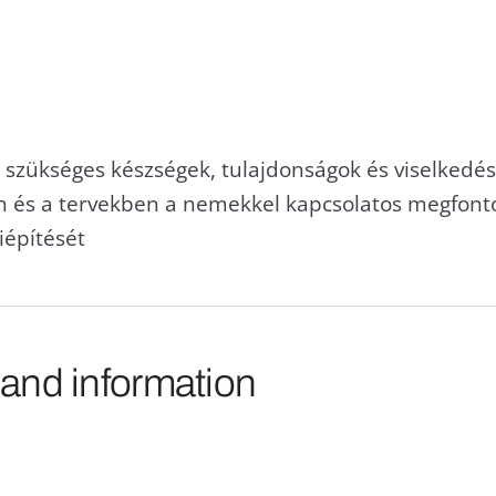
szükséges készségek, tulajdonságok és viselked
n és a tervekben a nemekkel kapcsolatos megfonto
iépítését
 and information