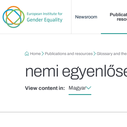
Main menu
Skip to main content
Publica
Newsroom
reso
Breadcrumb
Home
Publications and resources
Glossary and th
nemi egyenlős
Magyar
View content in: