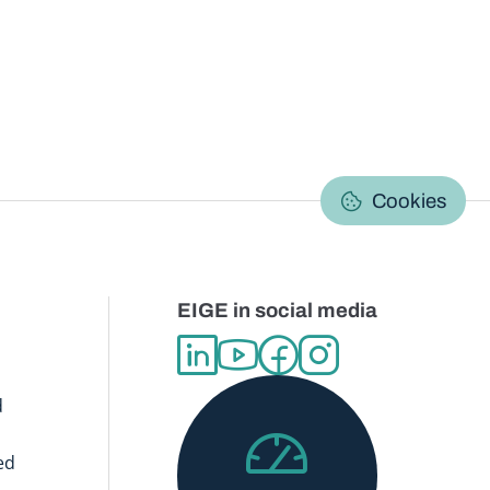
C
Cookies
EIGE in social media
d
ed