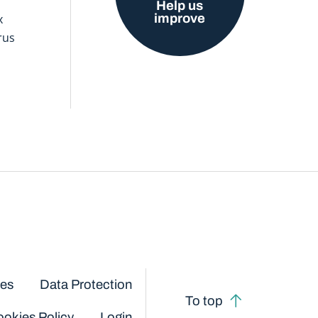
Help us
improve
x
rus
ces
Data Protection
To top
okies Policy
Login