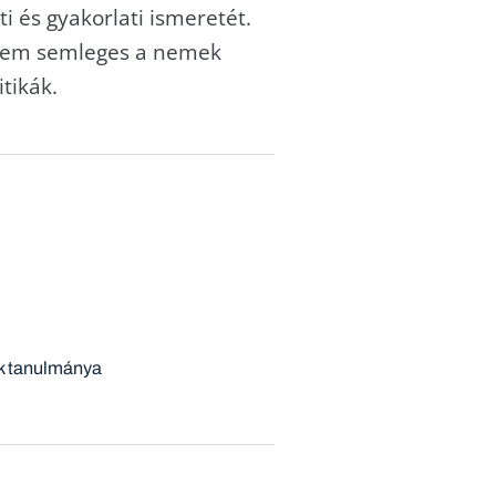
 és gyakorlati ismeretét.
s sem semleges a nemek
tikák.
k tanulmánya