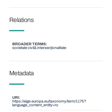
Relations
BROADER TERMS
societate civilă
intersecționalitate
Metadata
URI
https://eige.europa.eu/taxonomy/term/1175?
language_content_entity=ro