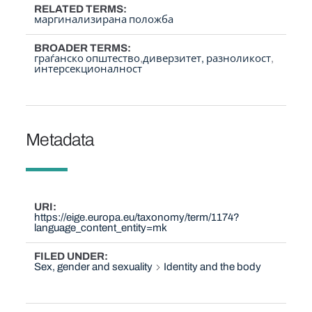
RELATED TERMS
маргинализирана положба
BROADER TERMS
граѓанско општество
диверзитет, разноликост
интерсекционалност
Metadata
URI
https://eige.europa.eu/taxonomy/term/1174?
language_content_entity=mk
FILED UNDER
Sex, gender and sexuality
Identity and the body