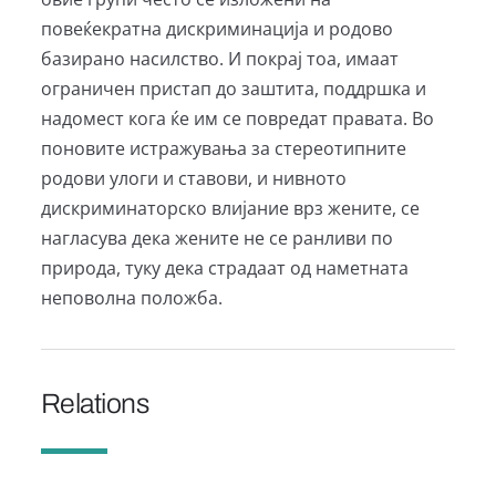
повеќекратна дискриминација и родово
базирано насилство. И покрај тоа, имаат
ограничен пристап до заштита, поддршка и
надомест кога ќе им се повредат правата. Во
поновите истражувања за стереотипните
родови улоги и ставови, и нивното
дискриминаторско влијание врз жените, се
нагласува дека жените не се ранливи по
природа, туку дека страдаат од наметната
неповолна положба.
Relations