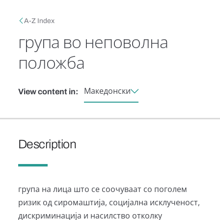
Skip to main content
Breadcrumb
A-Z Index
група во неповолна
положба
Македонски
View content in:
Description
група на лица што се соочуваат со поголем
ризик од сиромаштија, социјална исклученост,
дискриминација и насилство отколку