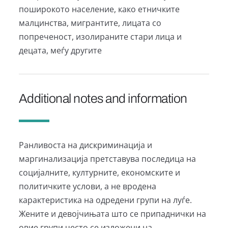
поширокото население, како етничките
малцинства, мигрантите, лицата со
попреченост, изолираните стари лица и
децата, меѓу другите
Additional notes and information
Ранливоста на дискриминација и
маргинализација претставува последица на
социјалните, културните, економските и
политичките услови, а не вродена
карактеристика на одредени групи на луѓе.
Жените и девојчињата што се припаднички на
овие групи често се изложени на