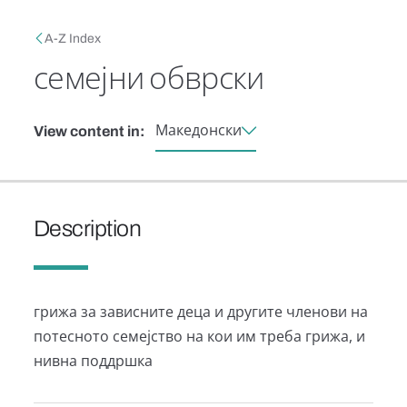
Skip to main content
Breadcrumb
A-Z Index
семејни обврски
Македонски
View content in:
Description
грижа за зависните деца и другите членови на
потесното семејство на кои им треба грижа, и
нивна поддршка