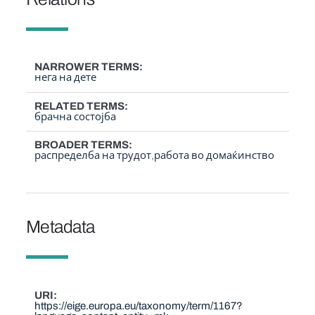
NARROWER TERMS
нега на дете
RELATED TERMS
брачна состојба
BROADER TERMS
распределба на трудот
работа во домаќинство
Metadata
URI
https://eige.europa.eu/taxonomy/term/1167?