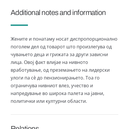
Additional notes and information
Жените и понатаму носат диспропорционално
поголем дел од товарот што произлегува од
чувањето деца и грижата за други зависни
лица. Овој факт влијае на нивното
вработување, од преземањето на лидерски
улоги па сè до пензионирањето. Тоа го
ограничува нивниот влез, учество и
напредување во широка палета на јавни,
политички или културни области.
Relations