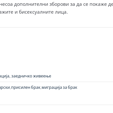
несоа дополнителни зборови за да се покаже дек
мажите и бисексуалните лица.
ација, заедничко живеење
врски
присилен брак
миграција за брак