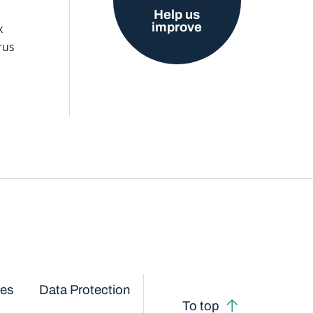
Help us
improve
x
rus
ces
Data Protection
To top