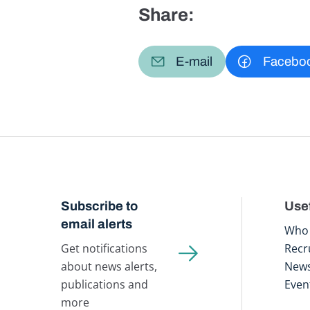
Share:
E-mail
Facebo
Subscribe to
Usef
email alerts
Who 
Get notifications
Recr
about news alerts,
New
publications and
Even
more