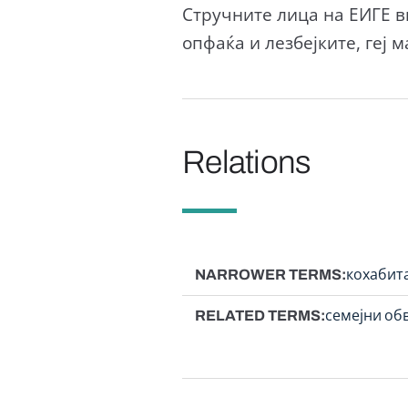
Стручните лица на ЕИГЕ в
опфаќа и лезбејките, геј 
Relations
NARROWER TERMS
кохабит
RELATED TERMS
семејни об