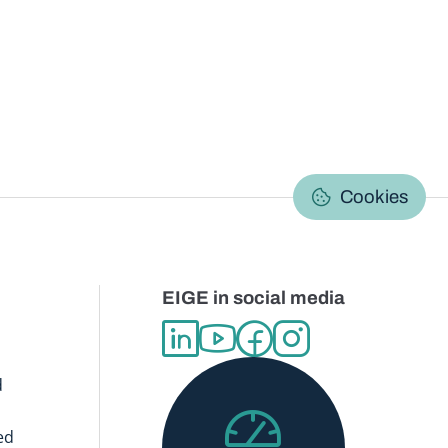
C
Cookies
EIGE in social media
d
ed