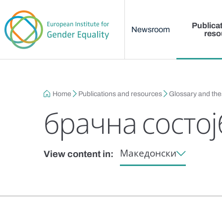
Main menu
Skip to main content
Publica
Newsroom
reso
Breadcrumb
Home
Publications and resources
Glossary and th
брачна состој
Македонски
View content in: