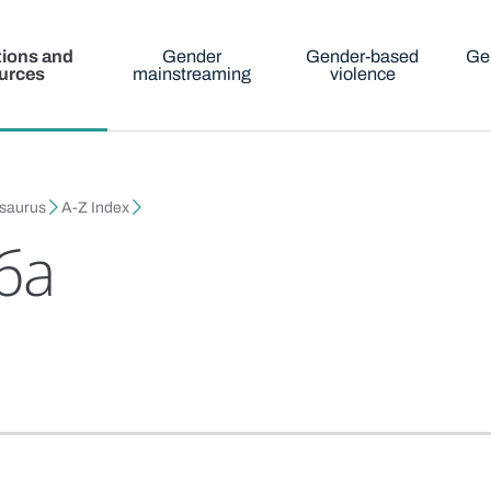
tions and
Gender
Gender-based
Ge
urces
mainstreaming
violence
esaurus
A-Z Index
ба