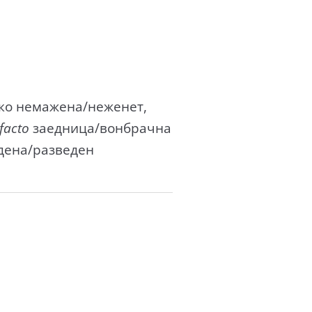
како немажена/неженет,
facto
заедница/вонбрачна
дена/разведен