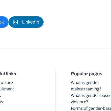
ok
LinkedIn
ul links
Popular pages
we are
What is gender
uitment
mainstreaming?
s
What is gender-base
ts
violence?
Forms of gender-bas