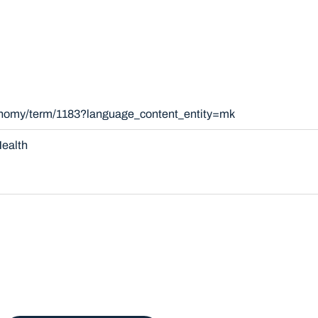
xonomy/term/1183?language_content_entity=mk
ealth