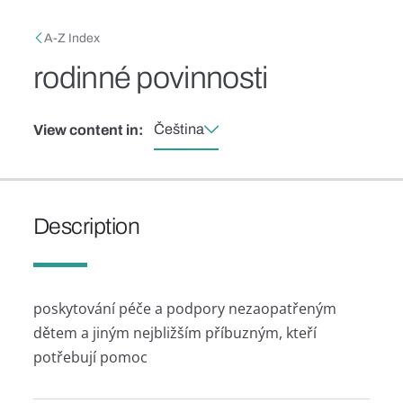
Skip to main content
Breadcrumb
A-Z Index
rodinné povinnosti
Čeština
View content in:
Description
poskytování péče a podpory nezaopatřeným
dětem a jiným nejbližším příbuzným, kteří
potřebují pomoc