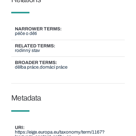
NARROWER TERMS
péče o děti
RELATED TERMS
rodinný stav
BROADER TERMS
dělba práce
domácí práce
Metadata
URI
https://eige.europa.eu/taxonomy/term/1167?