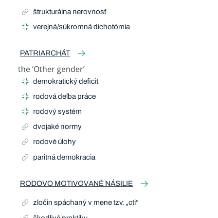
štrukturálna nerovnosť
verejná/súkromná dichotómia
PATRIARCHÁT
the ‘Other gender’
Related Term
demokratický deficit
rodová deľba práce
rodový systém
dvojaké normy
rodové úlohy
paritná demokracia
RODOVO MOTIVOVANÉ NÁSILIE
zločin spáchaný v mene tzv. „cti“
škodlivé praktiky