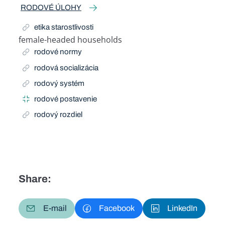
RODOVÉ ÚLOHY
etika starostlivosti
female-headed households
Related Term
rodové normy
rodová socializácia
rodový systém
rodové postavenie
rodový rozdiel
Share:
E-mail
Facebook
LinkedIn