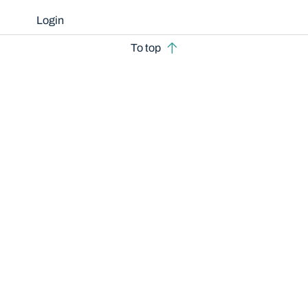
Login
To top