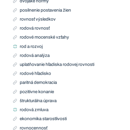
dvojaké normy
posilnenie postavenia žien
rovnosť výsledkov
rodová rovnosť
rodové mocenské vzťahy
rod a rozvoj
rodová analýza
uplatňovanie hľadiska rodovej rovnosti
rodové hľadisko
paritná demokracia
pozitívne konanie
štrukturálna úprava
rodová zmluva
ekonomika starostlivosti
rovnocennosť