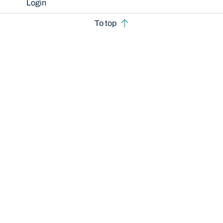
Login
To top