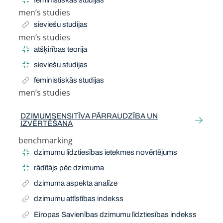
feministiskās studijas
men’s studies
Related Term
sieviešu studijas
men’s studies
Narrow Term
atšķirības teorija
sieviešu studijas
feministiskās studijas
men’s studies
Related Term
DZIMUMSENSITĪVA PĀRRAUDZĪBA UN
IZVĒRTĒŠANA
benchmarking
Narrow Term
dzimumu līdztiesības ietekmes novērtējums
rādītājs pēc dzimuma
dzimuma aspekta analīze
dzimumu attīstības indekss
Eiropas Savienības dzimumu līdztiesības indekss