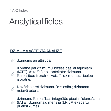
Skip to main content
Breadcrumb
A-Z Index
Analytical fields
Related Term
Related Term
Related Term
Related Term
Related Term
Related Term
Related Term
Related Term
Narrow Term
Narrow Term
Narrow Term
Related Term
Related Term
Related Term
Narrow Term
Related Term
Related Term
Narrow Term
Related Term
Related Term
Related Term
Narrow Term
Related Term
Related Term
Related Term
Related Term
Narrow Term
Narrow Term
Related Term
Narrow Term
Narrow Term
Related Term
Narrow Term
Narrow Term
Related Term
Related Term
Related Term
Narrow Term
Related Term
Related Term
Related Term
Narrow Term
Related Term
DZIMUMA ASPEKTA ANALĪZE
dzimums un attīstība
izpratne par dzimumu līdztiesības jautājumiem
(IATE). Atkarībā no konteksta: dzimumu
līdztiesības izpratne, vai arī - dzimumu attiecību
izpratne.
Nevērība pret dzimumu līdztiesību; dzimuma
neievērošana
dzimumu līdztiesības integrētās pieejas īstenošana
(IATE); dzimuma dimensija (LR LM ekspertu
priekšlikums)