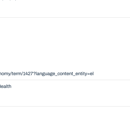
onomy/term/1427?language_content_entity=el
ealth