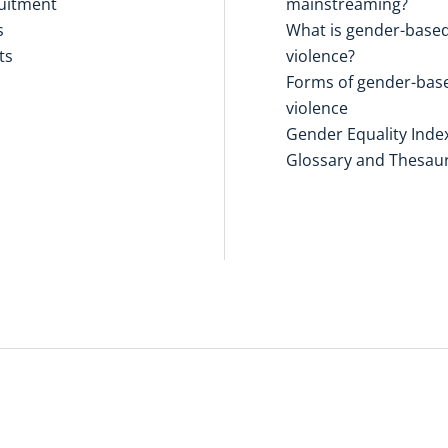
uitment
mainstreaming?
s
What is gender-base
ts
violence?
Forms of gender-bas
violence
Gender Equality Inde
Glossary and Thesau