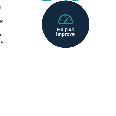
d
ed
Help us
improve
x
rus