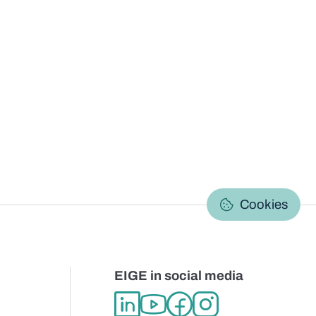
C
Cookies
EIGE in social media