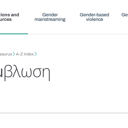
tions and
Gender
Gender-based
Ge
urces
mainstreaming
violence
esaurus
A-Z Index
μβλωση