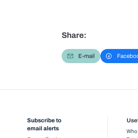
Share:
E-mail
Facebo
Subscribe to
Usef
email alerts
Who 