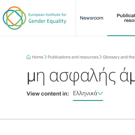
Main menu
Skip to main content
Publica
Newsroom
reso
Breadcrumb
Home
Publications and resources
Glossary and th
μη ασφαλής ά
Ελληνικά
View content in: