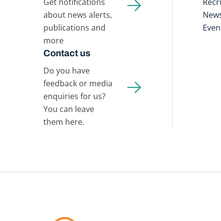
Get notifications
Recr
about news alerts,
New
publications and
Even
more
Contact us
Do you have
feedback or media
enquiries for us?
You can leave
them here.