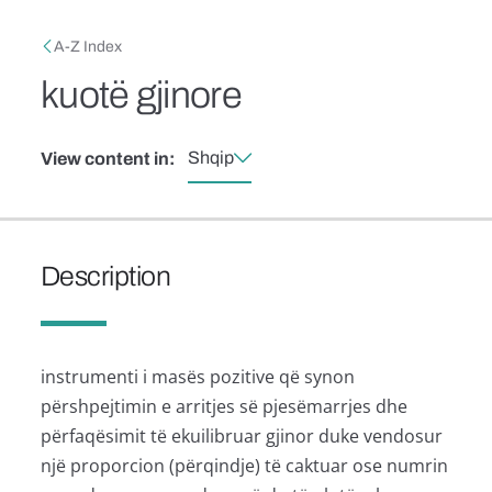
Skip to main content
Breadcrumb
A-Z Index
kuotë gjinore
Shqip
View content in:
Description
instrumenti i masës pozitive që synon
përshpejtimin e arritjes së pjesëmarrjes dhe
përfaqësimit të ekuilibruar gjinor duke vendosur
një proporcion (përqindje) të caktuar ose numrin