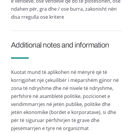
e vendeve, ose vendeve që do të plotësohen, ose
ndahen për, gra dhe / ose burra, zakonisht nën
disa rregulla ose kritere
Additional notes and information
Kuotat mund të aplikohen në mënyrë që të
korrigjohet një çekuilibër i mëparshëm gjinor në
zona të ndryshme dhe në nivele të ndryshme,
përfshirë në asambletë politike, pozicionet e
vendimmarrjes në jetën publike, politike dhe
jetën ekonomike (bordet e korporatave), si dhe
për të siguruar përfshirjen të grave dhe
pjesëmarrjen e tyre në organizmat