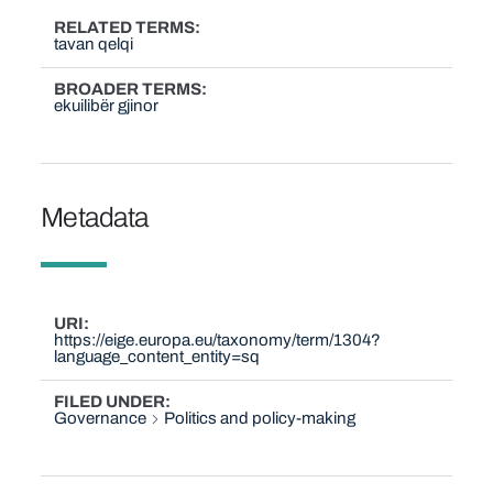
RELATED TERMS
tavan qelqi
BROADER TERMS
ekuilibër gjinor
Metadata
URI
https://eige.europa.eu/taxonomy/term/1304?
language_content_entity=sq
FILED UNDER
Governance
Politics and policy-making