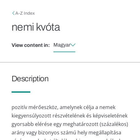
Skip to main content
Breadcrumb
A-Z Index
nemi kvóta
Magyar
View content in:
Description
pozitív mérőeszköz, amelynek célja a nemek
kiegyensúlyozott részvételének és képviseletének
gyorsabb elérése egy meghatározott (százalékos)
arány vagy bizonyos számú hely megállapítása