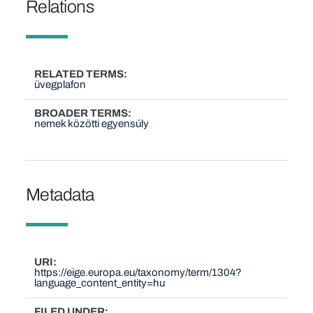
Relations
RELATED TERMS
üvegplafon
BROADER TERMS
nemek közötti egyensúly
Metadata
URI
https://eige.europa.eu/taxonomy/term/1304?
language_content_entity=hu
FILED UNDER