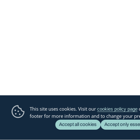
This site uses cookies. Visit our
o
cookies policy page
footer for more information and to change your pr
Accept all cookies
Accept only esse