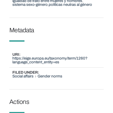
igualdad de trato entre mujeres y hombres
sistema sexo-género
políticas neutras al género
Metadata
URI
https://eige.europa.eu/taxonomy/term/1260?
language_content_entity=es
FILED UNDER
Social affairs
Gender norms
Actions