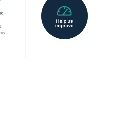
ed
Help us
improve
x
rus