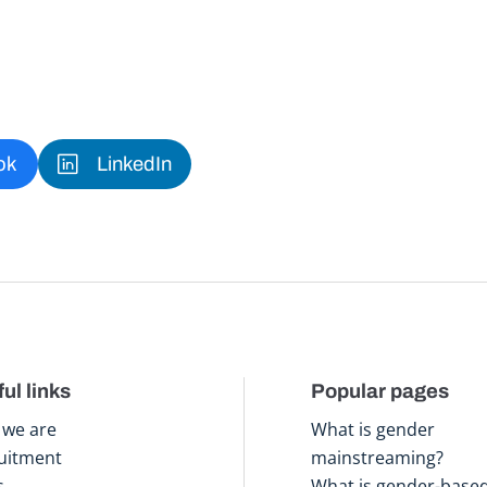
ok
LinkedIn
ul links
Popular pages
we are
What is gender
uitment
mainstreaming?
s
What is gender-base