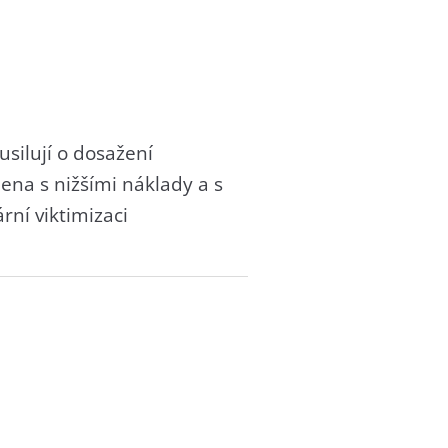
silují o dosažení
ena s nižšími náklady a s
ní viktimizaci