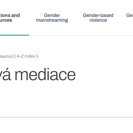
tions and
Gender
Gender-based
Ge
urces
mainstreaming
violence
esaurus
A-Z Index
ivá mediace