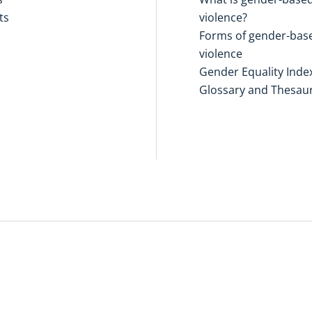
ts
violence?
Forms of gender-bas
violence
Gender Equality Inde
Glossary and Thesau