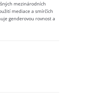
lušných mezinárodních
užití mediace a smírčích
ňuje genderovou rovnost a