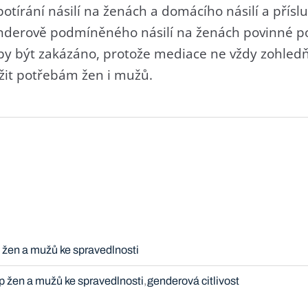
otírání násilí na ženách a domácího násilí a přís
nderově podmíněného násilí na ženách povinné po
by být zakázáno, protože mediace ne vždy zohled
žit potřebám žen i mužů.
p žen a mužů ke spravedlnosti
up žen a mužů ke spravedlnosti
genderová citlivost