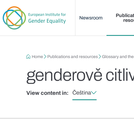
Main menu
Skip to main content
Publica
Newsroom
reso
Breadcrumb
Home
Publications and resources
Glossary and th
genderově citl
Čeština
View content in: