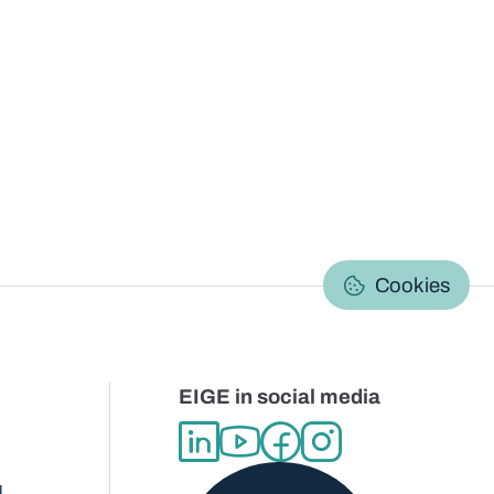
C
Cookies
EIGE in social media
d