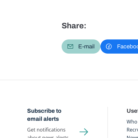
Share:
E-mail
Facebo
Subscribe to
Usef
email alerts
Who 
Get notifications
Recr
about news alerts,
New