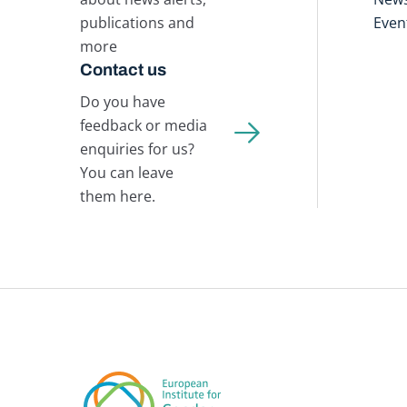
publications and
Even
more
Contact us
Do you have
feedback or media
enquiries for us?
You can leave
them here.