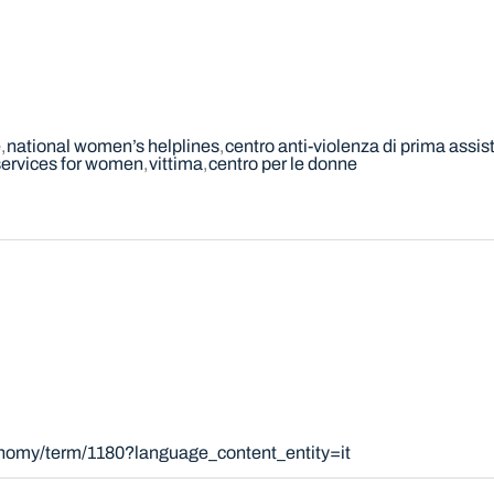
e
national women’s helplines
centro anti-violenza di prima assi
services for women
vittima
centro per le donne
onomy/term/1180?language_content_entity=it