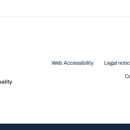
Disclaimers
Web Accessibility
Legal noti
Co
ality