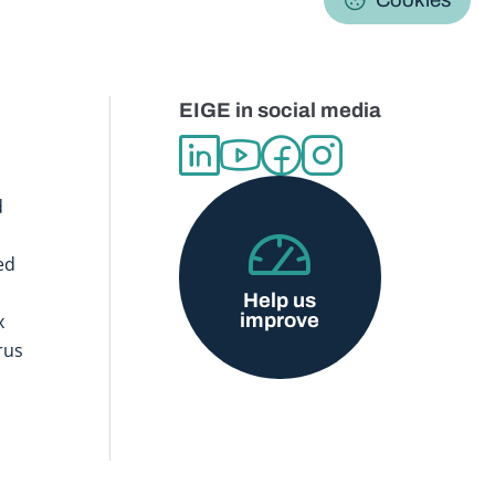
EIGE in social media
d
ed
Help us
improve
x
rus