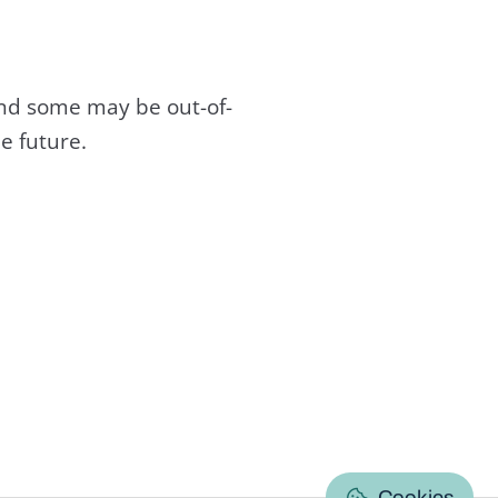
and some may be out-of-
e future.
C
Cookies