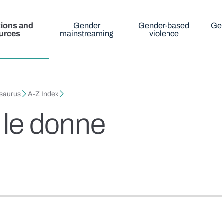
tions and
Gender
Gender-based
Ge
urces
mainstreaming
violence
esaurus
A-Z Index
r le donne