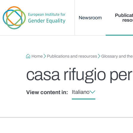
Main menu
Skip to main content
Publica
Newsroom
reso
Breadcrumb
Home
Publications and resources
Glossary and th
casa rifugio pe
Italiano
View content in: