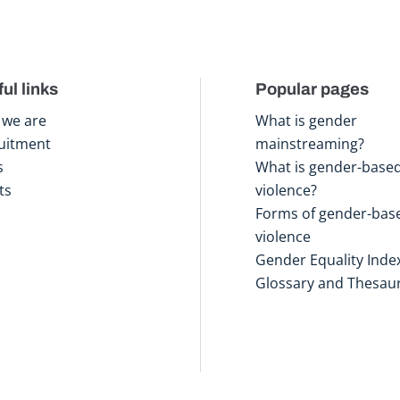
ul links
Popular pages
we are
What is gender
uitment
mainstreaming?
s
What is gender-base
ts
violence?
Forms of gender-bas
violence
Gender Equality Inde
Glossary and Thesau