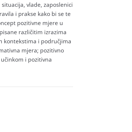
 situacija, vlade, zaposlenici
avila i prakse kako bi se te
Koncept pozitivne mjere u
isane različitim izrazima
im kontekstima i područjima
rmativna mjera; pozitivno
 učinkom i pozitivna