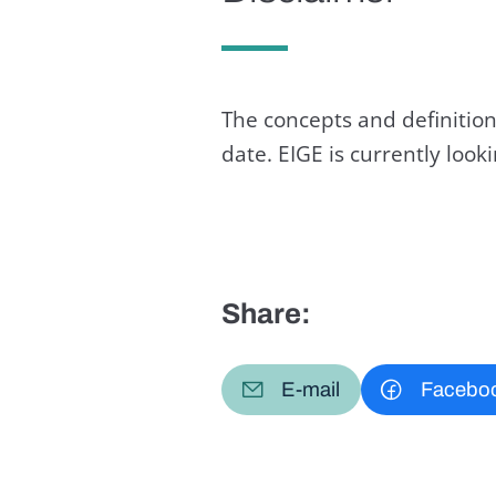
The concepts and definition
date. EIGE is currently loo
Share:
E-mail
Facebo