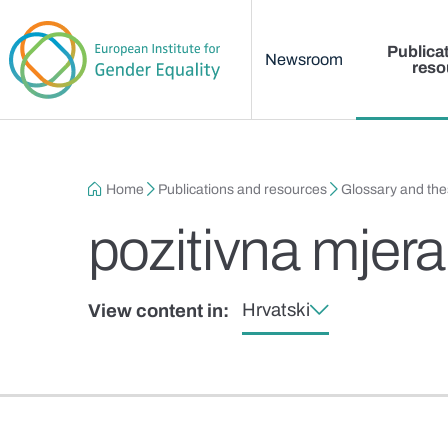
Main menu
Skip to main content
Publica
Newsroom
reso
Breadcrumb
Home
Publications and resources
Glossary and th
pozitivna mjera
Hrvatski
View content in: