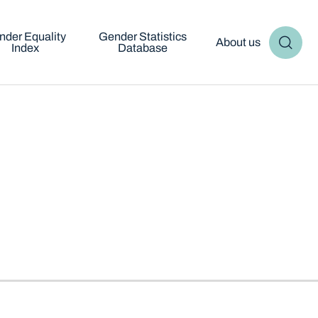
nder Equality
Gender Statistics
About us
Index
Database