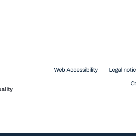
Disclaimers
Web Accessibility
Legal noti
Co
ality