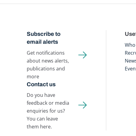
Subscribe to
Usef
email alerts
Who 
Get notifications
Recr
about news alerts,
New
publications and
Even
more
Contact us
Do you have
feedback or media
enquiries for us?
You can leave
them here.