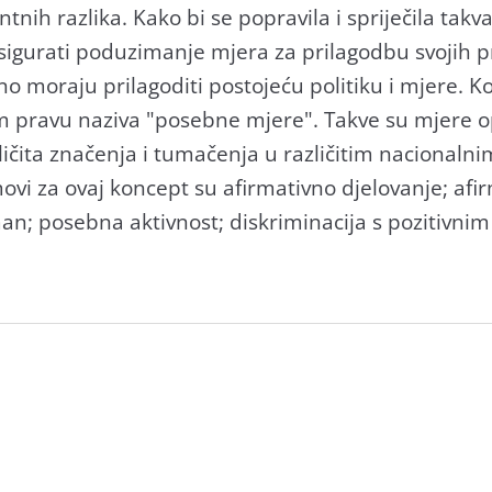
nih razlika. Kako bi se popravila i spriječila takva
sigurati poduzimanje mjera za prilagodbu svojih pr
no moraju prilagoditi postojeću politiku i mjere. 
pravu naziva "posebne mjere". Takve su mjere op
ličita značenja i tumačenja u različitim nacionaln
movi za ovaj koncept su afirmativno djelovanje; afi
man; posebna aktivnost; diskriminacija s pozitivnim