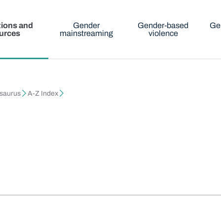
tions and
Gender
Gender-based
Ge
urces
mainstreaming
violence
esaurus
A-Z Index