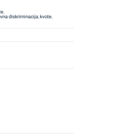
le
ivna diskriminacija
kvote