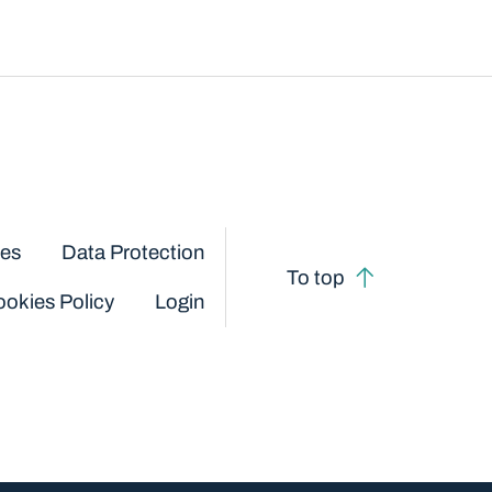
ces
Data Protection
To top
okies Policy
Login