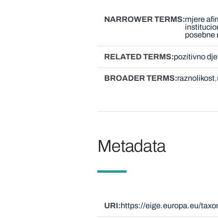
NARROWER TERMS
mjere afi
institucio
posebne 
RELATED TERMS
pozitivno dj
BROADER TERMS
raznolikost
Metadata
URI
https://eige.europa.eu/tax