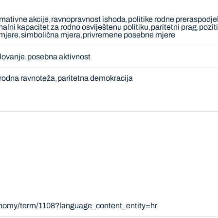
rmativne akcije
ravnopravnost ishoda
politike rodne preraspodje
nalni kapacitet za rodno osviještenu politiku
paritetni prag
pozit
mjere
simbolična mjera
privremene posebne mjere
elovanje
posebna aktivnost
rodna ravnoteža
paritetna demokracija
onomy/term/1108?language_content_entity=hr