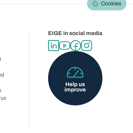
C
Cookies
EIGE in social media
d
ed
Help us
improve
x
rus