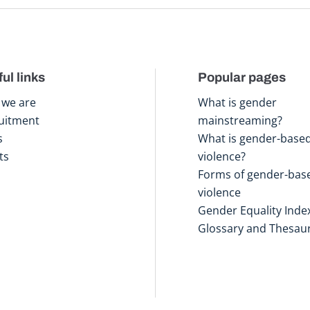
ul links
Popular pages
we are
What is gender
uitment
mainstreaming?
s
What is gender-base
ts
violence?
Forms of gender-bas
violence
Gender Equality Inde
Glossary and Thesau