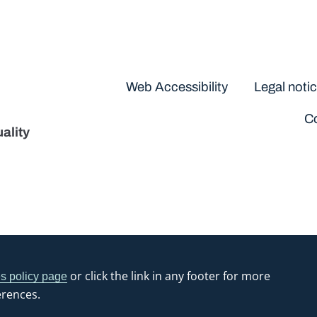
Disclaimers
Web Accessibility
Legal noti
Co
ality
or click the link in any footer for more
s policy page
erences.