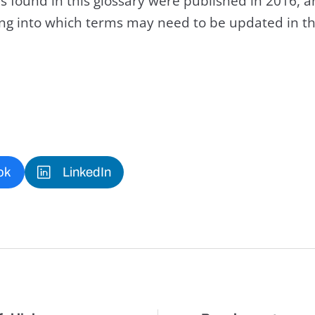
s found in this glossary were published in 2016, 
king into which terms may need to be updated in th
ok
LinkedIn