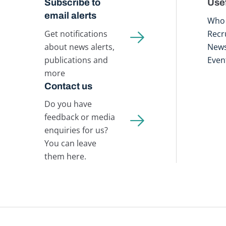
Subscribe to
Usef
email alerts
Who 
Get notifications
Recr
about news alerts,
New
publications and
Even
more
Contact us
Do you have
feedback or media
enquiries for us?
You can leave
them here.