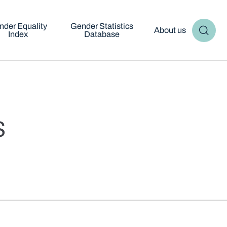
nder Equality
Gender Statistics
About us
Index
Database
s