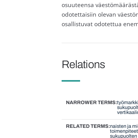
osuuteensa väestömäärästä.
odotettaisiin olevan väestö
osallistuvat odotettua ene
Relations
NARROWER TERMS
työmarkk
sukupuolt
vertikaal
RELATED TERMS
naisten ja m
toimenpitee
sukupuolten 