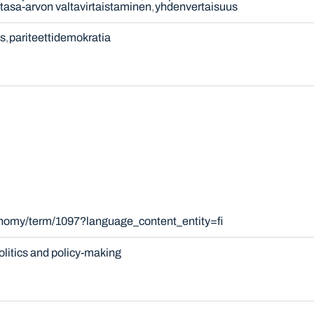
tasa-arvon valtavirtaistaminen
yhdenvertaisuus
s
pariteettidemokratia
onomy/term/1097?language_content_entity=fi
olitics and policy-making