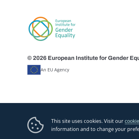
© 2026 European Institute for Gender Equ
An EU Agency
This site uses cookies. Visit our
cookie
information and to change your pref