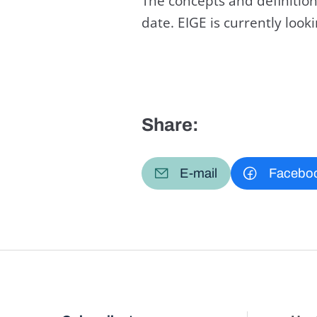
The concepts and definition
date. EIGE is currently loo
Share:
E-mail
Facebo