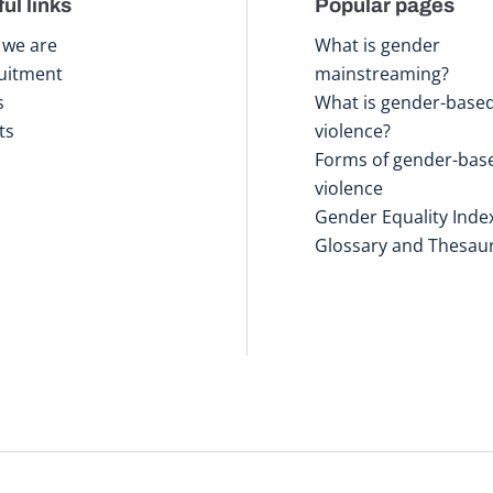
ul links
Popular pages
we are
What is gender
uitment
mainstreaming?
s
What is gender-base
ts
violence?
Forms of gender-bas
violence
Gender Equality Inde
Glossary and Thesau