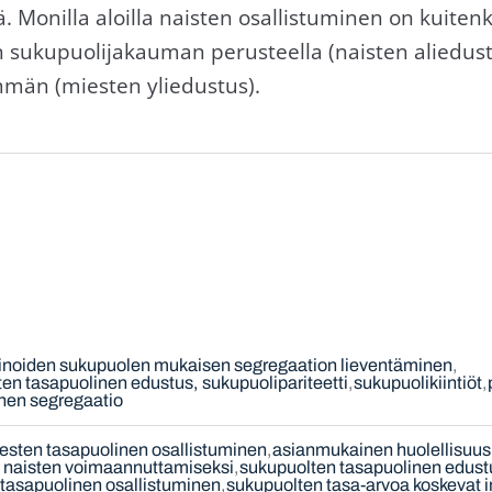
 Monilla aloilla naisten osallistuminen on kuite
n sukupuolijakauman perusteella (naisten aliedus
mmän (miesten yliedustus).
inoiden sukupuolen mukaisen segregaation lieventäminen
en tasapuolinen edustus, sukupuolipariteetti
sukupuolikiintiöt
inen segregaatio
iesten tasapuolinen osallistuminen
asianmukainen huolellisuus
t naisten voimaannuttamiseksi
sukupuolten tasapuolinen edustu
tasapuolinen osallistuminen
sukupuolten tasa-arvoa koskevat i