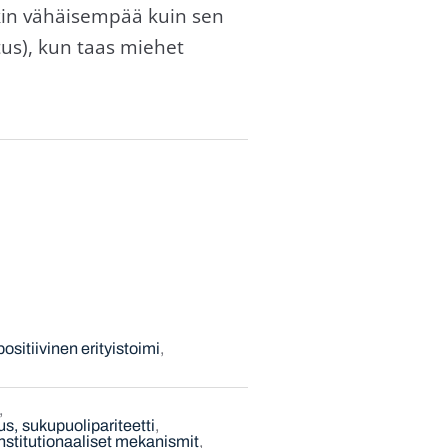
nkin vähäisempää kuin sen
tus), kun taas miehet
positiivinen erityistoimi
s, sukupuolipariteetti
nstitutionaaliset mekanismit