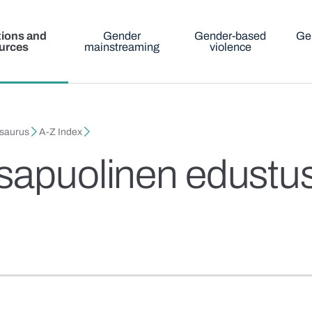
tions and
Gender
Gender-based
Ge
urces
mainstreaming
violence
esaurus
A-Z Index
sapuolinen edustu