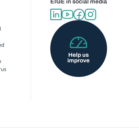
EIGE in social media
d
ed
Help us
improve
x
rus