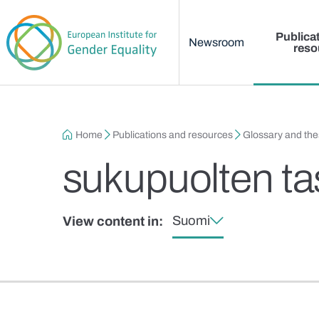
Main menu
Skip to main content
Publica
Newsroom
reso
Breadcrumb
Home
Publications and resources
Glossary and th
sukupuolten ta
Suomi
View content in: