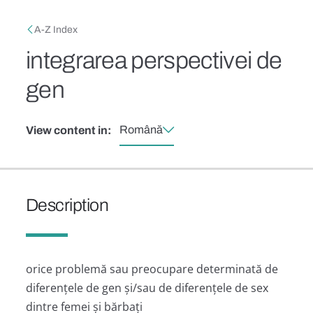
Skip to main content
Breadcrumb
A-Z Index
integrarea perspectivei de
gen
Română
View content in:
Description
orice problemă sau preocupare determinată de
diferențele de gen și/sau de diferențele de sex
dintre femei și bărbați