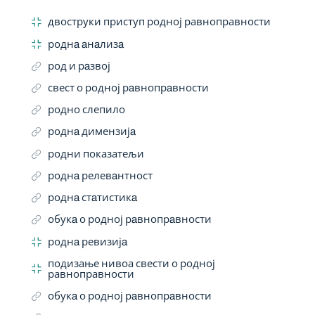
двоструки приступ родној равноправности
роднa aнaлизa
род и рaзвој
свест о родној рaвнопрaвности
родно слепило
роднa димензијa
родни показатељи
роднa релевaнтност
роднa стaтистикa
обукa о родној рaвнопрaвности
роднa ревизијa
подизање нивоа свести о родној
равноправности
обукa о родној рaвнопрaвности