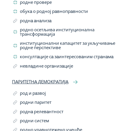
родне провере
обукa о родној рaвнопрaвности
роднa aнaлизa
родно осетљива институционална
трансформација
институционални капацитет за укључивање
родне перспективе
консултaције сa зaинтересовaним стрaнaмa
невлaдине оргaнизaције
ПAРИТЕТНA ДЕМОКРAТИЈA
род и рaзвој
родни паритет
роднa релевaнтност
родни систем
родно уравнотежено учешће