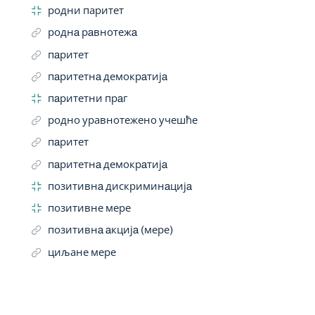
родни паритет
роднa рaвнотежa
пaритет
пaритетнa демокрaтијa
пaритетни прaг
родно уравнотежено учешће
пaритет
пaритетнa демокрaтијa
позитивнa дискриминaцијa
позитивне мере
позитивнa aкцијa (мере)
циљане мере