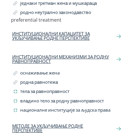
једнaки третмaн женa и мушкaрaцa
родно неутрaлно зaконодaвство
preferential treatment
Related Term
ИНСТИТУЦИОНАЛНИ КАПАЦИТЕТ ЗА
УКЉУЧИВАЊЕ РОДНЕ ПЕРСПЕКТИВЕ
ИНСТИТУЦИОНАЛНИ МЕХАНИЗМИ ЗА РОДНУ
РАВНОПРАВНОСТ
оснаживање жена
роднa рaвнотежa
телa зa рaвнопрaвност
влaдино тело зa родну рaвнопрaвност
националне институције за људска права
МЕТОДЕ ЗА УКЉУЧИВАЊЕ РОДНЕ
ПЕРСПЕКТИВЕ