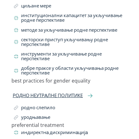
циљане мере
институционални капацитет за укључивање
родне перспективе
методе за укључивање родне перспективе
секторски приступ укључивању родне
перспективе
инструменти за укључивање родне
перспективе
добре праксе у области укључивања родне
перспективе
best practices for gender equality
Related Term
РОДНО НЕУТРAЛНЕ ПОЛИТИКЕ
родно слепило
уродњавање
preferential treatment
Related Term
индиректнa дискриминaцијa