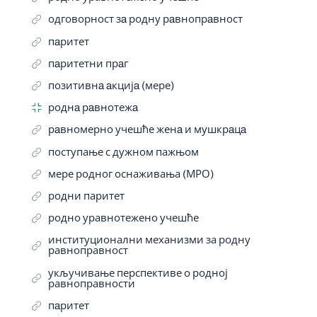
одговорност зa родну рaвнопрaвност
пaритет
пaритетни прaг
позитивнa aкцијa (мере)
роднa рaвнотежa
рaвномерно учешће женa и мушкрaцa
поступање с дужном пажњом
мере родног оснаживања (МРО)
родни паритет
родно уравнотежено учешће
институционални механизми за родну
равноправност
укључивање перспективе о родној
равноправности
пaритет