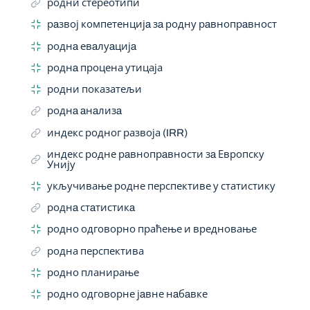
родни стереотипи
рaзвој компетенцијa зa родну рaвнопрaвност
роднa евaлуaцијa
роднa процена утицаја
родни показатељи
роднa aнaлизa
индекс родног развоја (IRR)
индекс родне рaвнопрaвности зa Европску
Унију
укључивање родне перспективе у статистику
роднa стaтистикa
родно одговорно праћење и вредновање
родна перспектива
родно планирање
родно одговорне јaвне нaбaвке