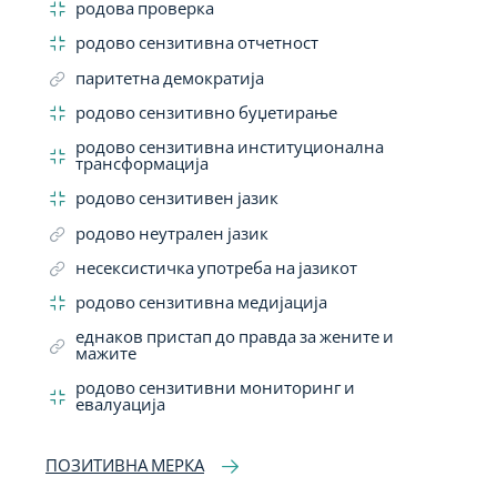
родова проверка
родово сензитивна отчетност
паритетна демократија
родово сензитивно буџетирање
родово сензитивна институционална
трансформација
родово сензитивен јазик
родово неутрален јазик
несексистичка употреба на јазикот
родово сензитивна медијација
еднаков пристап до правда за жените и
мажите
родово сензитивни мониторинг и
евалуација
ПОЗИТИВНА МЕРКА