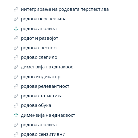
интегрирање на родовата перспектива
родова перспектива
родова анализа
родот и развојот
родова свесност
родово слепило
димензија на еднаквост
родов индикатор
родова релевантност
родова статистика
родова обука
димензија на еднаквост
родова анализа
родово сензитивни