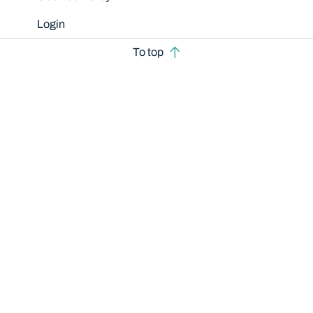
Login
To top