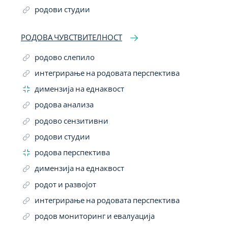
родови студии
РОДОВА ЧУВСТВИТЕЛНОСТ
родово слепило
интегрирање на родовата перспектива
димензија на еднаквост
родова анализа
родово сензитивни
родови студии
родова перспектива
димензија на еднаквост
родот и развојот
интегрирање на родовата перспектива
родов мониторинг и евалуација