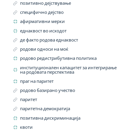
позитивно дејствување
специфично дејство
афирмативни мерки
еднаквост во исходот
де факто родова еднаквост
родови односи на моќ
родово редистрибутивна политика
институционален капацитет за интегрирање
на родовата перспектива
праг на паритет
родово базирано учество
паритет
паритетна демократија
позитивна дискриминација
квоти