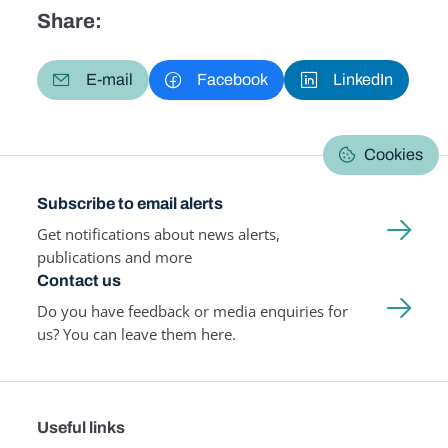
Share:
E-mail
Facebook
LinkedIn
Cookies
Subscribe to email alerts
Get notifications about news alerts,
publications and more
Contact us
Do you have feedback or media enquiries for
us? You can leave them here.
Useful links