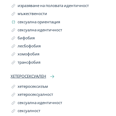
изразяване на половата идентичност
мъжествености
сексуална ориентация
сексуална идентичност
бифобия
лесбофобия
хомофобия
трансфобия
ХЕТЕРОСЕКСУАЛЕН
хетеросексизъм
хетеросексуалност
сексуална идентичност
сексуалност