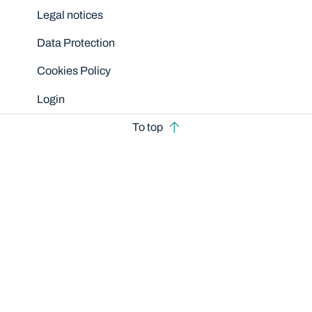
Legal notices
Data Protection
Cookies Policy
Login
To top