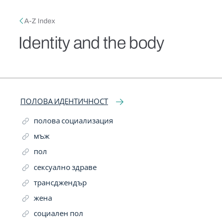
Skip to main content
Breadcrumb
A-Z Index
Identity and the body
Related Term
Related Term
Related Term
Related Term
Related Term
Related Term
Related Term
Related Term
Related Term
Narrow Term
Related Term
Narrow Term
Related Term
Narrow Term
Related Term
Narrow Term
Related Term
Related Term
Narrow Term
Related Term
Narrow Term
Related Term
Narrow Term
Related Term
Related Term
Narrow Term
Related Term
Related Term
Related Term
Related Term
Related Term
Narrow Term
Related Term
Related Term
Related Term
Narrow Term
Related Term
Related Term
Related Term
Related Term
Related Term
Narrow Term
Related Term
Narrow Term
Related Term
Narrow Term
Related Term
Narrow Term
Related Term
Related Term
Related Term
Related Term
Narrow Term
Related Term
Related Term
Related Term
Related Term
Related Term
Related Term
Related Term
Related Term
Related Term
Related Term
Related Term
Related Term
Narrow Term
Related Term
Related Term
Related Term
Related Term
Related Term
Related Term
Related Term
Related Term
Related Term
Narrow Term
Related Term
Related Term
Related Term
Related Term
Related Term
Related Term
Related Term
Related Term
Related Term
Related Term
Related Term
Related Term
Related Term
Related Term
Related Term
Related Term
Related Term
Related Term
ПОЛОВА ИДЕНТИЧНОСТ
полова социализация
мъж
пол
сексуално здраве
трансджендър
жена
социален пол