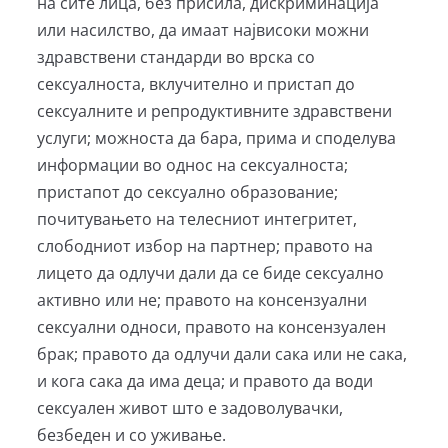
на сите лица, без присила, дискриминација
или насилство, да имаат највисоки можни
здравствени стандарди во врска со
сексуалноста, вклучително и пристап до
сексуалните и репродуктивните здравствени
услуги; можноста да бара, прима и споделува
информации во однос на сексуалноста;
пристапот до сексуално образование;
почитувањето на телесниот интегритет,
слободниот избор на партнер; правото на
лицето да одлучи дали да се биде сексуално
активно или не; правото на консензуални
сексуални односи, правото на консензуален
брак; правото да одлучи дали сака или не сака,
и кога сака да има деца; и правото да води
сексуален живот што е задоволувачки,
безбеден и со уживање.