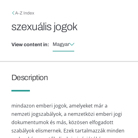
Skip to main content
Breadcrumb
A-Z Index
szexuális jogok
Magyar
View content in:
Description
mindazon emberi jogok, amelyeket már a
nemzeti jogszabályok, a nemzetközi emberi jogi
dokumentumok és más, közösen elfogadott
szabályok elismernek. Ezek tartalmazzák minden