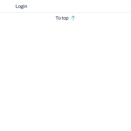
Login
To top