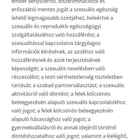
ember kényszertől, diszkriminációtól és
erőszaktól mentes jogát a szexuális egészség
lehető legmagasabb szintjéhez, beleértve a
szexuális és reproduktív egészségügyi
szolgáltatásokhoz való hozzáférést; a
szexualitással kapcsolatos tárgyilagos
információk kérésének, az azokhoz való
hozzáférésnek és azok terjesztésének
képességét; a szexuális nevelésben való
részesülést; a testi sérthetetlenség tiszteletben
tartását; a szabad partnerválasztást; a szexuális
aktivitásról való döntést; a felek kölcsönös
beleegyezésén alapuló szexuális kapcsolatokhoz
való jogot; a felek kölcsönös beleegyezésén
alapuló házassághoz való jogot; a
gyermekvállalásról és annak idejéről történő
döntéshozatalhoz való jogot; valamint a kielégítő,