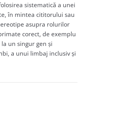
folosirea sistematică a unei
e, în mintea cititorului sau
tereotipe asupra rolurilor
 exprimate corect, de exemplu
t la un singur gen și
mbi, a unui limbaj inclusiv și