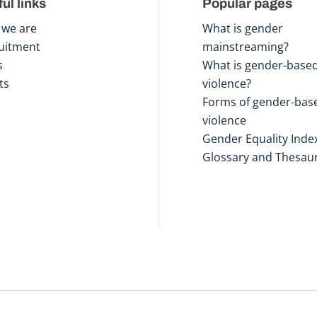
ul links
Popular pages
we are
What is gender
uitment
mainstreaming?
s
What is gender-base
ts
violence?
Forms of gender-bas
violence
Gender Equality Inde
Glossary and Thesau