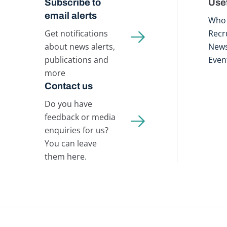
Subscribe to
Usef
email alerts
Who 
Get notifications
Recr
about news alerts,
New
publications and
Even
more
Contact us
Do you have
feedback or media
enquiries for us?
You can leave
them here.