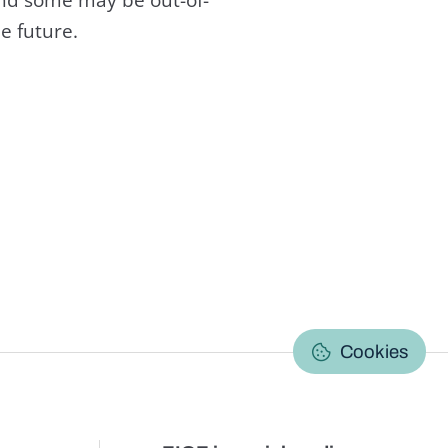
e future.
C
Cookies