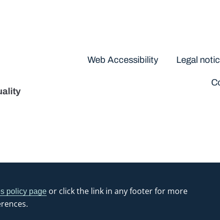
Disclaimers
Web Accessibility
Legal noti
Co
ality
or click the link in any footer for more
s policy page
erences.