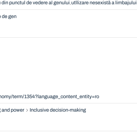
 din punctul de vedere al genului
utllizare nesexistă a limbajului
e de gen
xonomy/term/1354?language_content_entity=ro
 and power
Inclusive decision-making