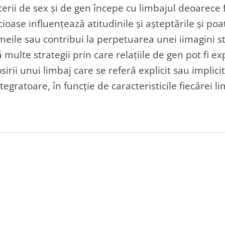
iterii de sex și de gen începe cu limbajul deoarece 
ioase influențează atitudinile și așteptările și poat
meile sau contribui la perpetuarea unei iimagini s
tă multe strategii prin care relațiile de gen pot fi
osirii unui limbaj care se referă explicit sau implici
tegratoare, în funcție de caracteristicile fiecărei li