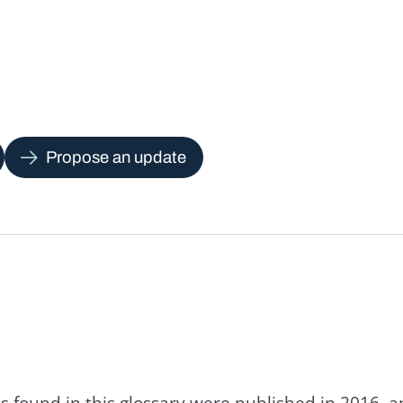
Propose an update
s found in this glossary were published in 2016, 