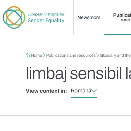
Main menu
Skip to main content
Publica
Newsroom
reso
Breadcrumb
Home
Publications and resources
Glossary and th
limbaj sensibil 
Română
View content in: