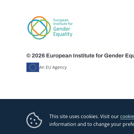
© 2026 European Institute for Gender Equ
An EU Agency
This site uses cookies. Visit our
cookie
information and to change your pref