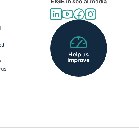
EIGE in social media
d
ed
Help us
improve
x
rus