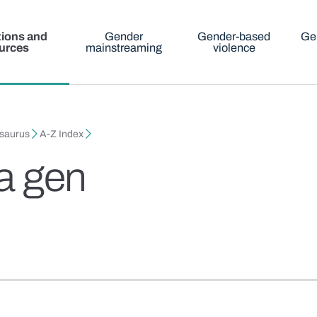
tions and
Gender
Gender-based
Ge
urces
mainstreaming
violence
esaurus
A-Z Index
la gen