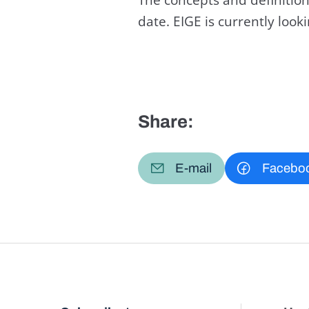
date. EIGE is currently loo
Share:
E-mail
Facebo