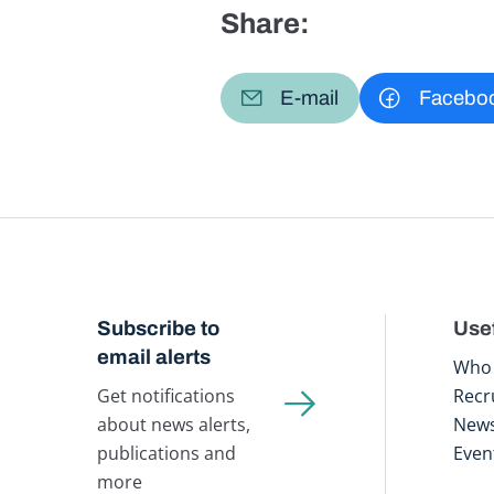
Share:
E-mail
Facebo
Subscribe to
Usef
email alerts
Who 
Get notifications
Recr
about news alerts,
New
publications and
Even
more