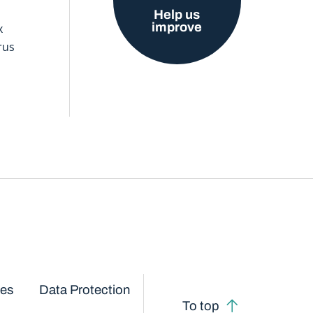
Help us
improve
x
rus
ces
Data Protection
To top