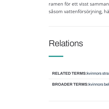
ramen för ett visst sammanha
såsom vattenförsörjning, hä
Relations
RELATED TERMS
kvinnors st
BROADER TERMS
kvinnors be