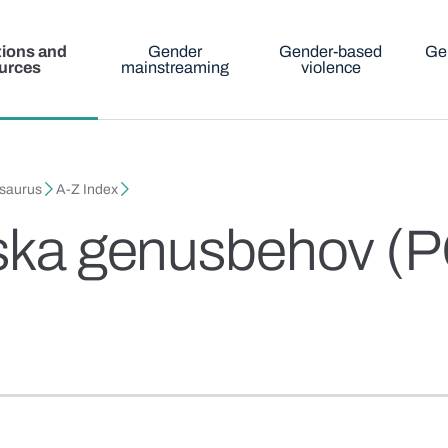
tions and
Gender
Gender-based
Ge
urces
mainstreaming
violence
esaurus
A-Z Index
tiska genusbehov (