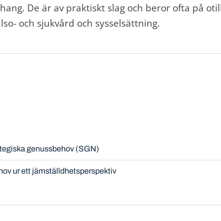
ng. De är av praktiskt slag och beror ofta på otill
lso- och sjukvård och sysselsättning.
rategiska genussbehov (SGN)
hov ur ett jämställdhetsperspektiv