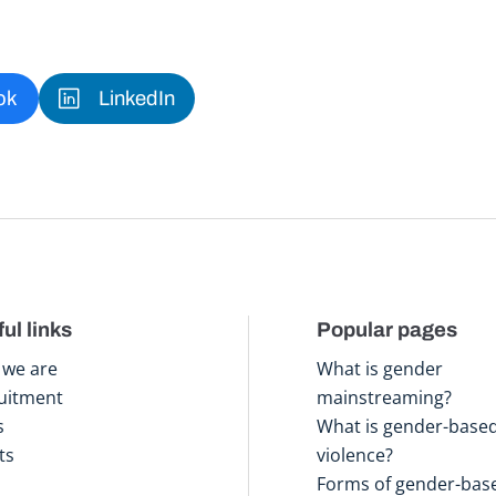
ok
LinkedIn
ul links
Popular pages
we are
What is gender
uitment
mainstreaming?
s
What is gender-base
ts
violence?
Forms of gender-bas