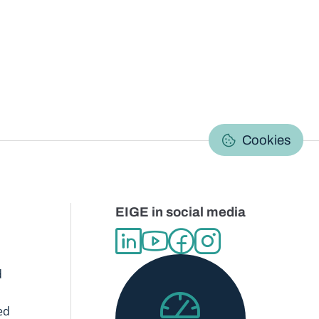
C
Cookies
EIGE in social media
d
ed