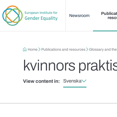
Main menu
Skip to main content
Publica
Newsroom
reso
Breadcrumb
Home
Publications and resources
Glossary and th
kvinnors prak
Svenska
View content in: