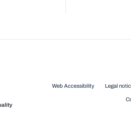
Disclaimers
Web Accessibility
Legal noti
Co
ality