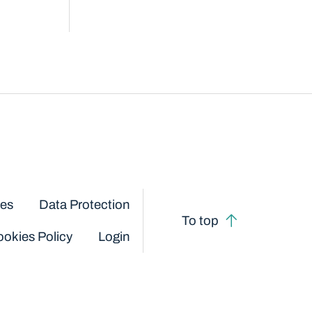
ces
Data Protection
To top
okies Policy
Login