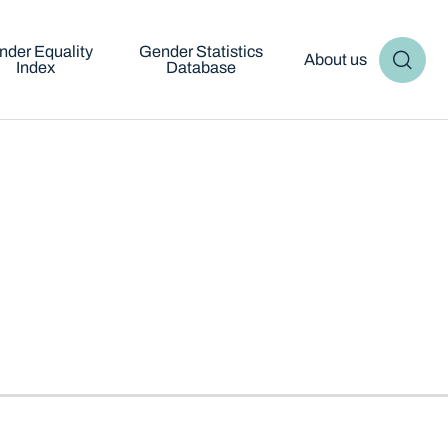
nder Equality
Gender Statistics
About us
Index
Database