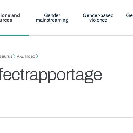
tions and
Gender
Gender-based
Ge
urces
mainstreaming
violence
esaurus
A-Z Index
fectrapportage