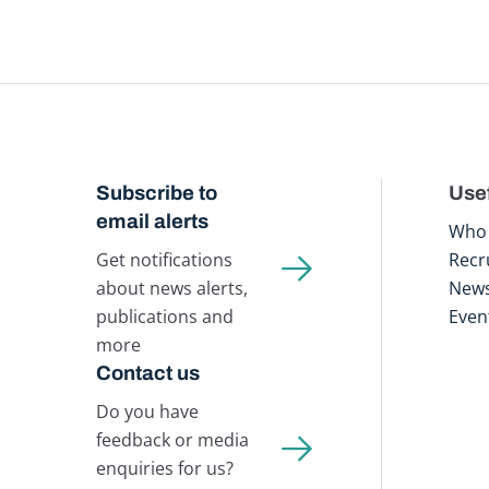
Subscribe to
Usef
email alerts
Who 
Get notifications
Recr
about news alerts,
New
publications and
Even
more
Contact us
Do you have
feedback or media
enquiries for us?