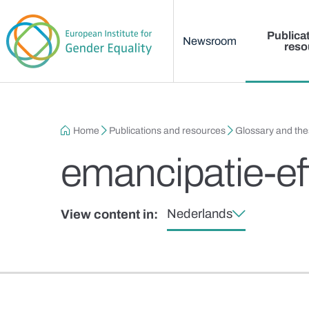
Main menu
Skip to main content
Publica
Newsroom
reso
Breadcrumb
Home
Publications and resources
Glossary and th
emancipatie-ef
Nederlands
View content in: