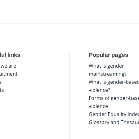
ul links
Popular pages
we are
What is gender
uitment
mainstreaming?
s
What is gender-base
ts
violence?
Forms of gender-bas
violence
Gender Equality Inde
Glossary and Thesau