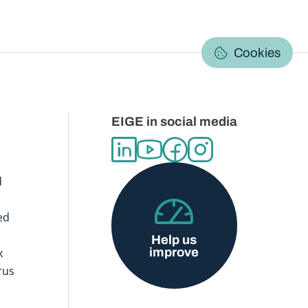
C
Cookies
EIGE in social media
d
ed
Help us
improve
x
rus