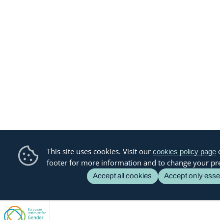
This site uses cookies. Visit our
o
cookies policy page
footer for more information and to change your pr
Accept all cookies
Accept only esse