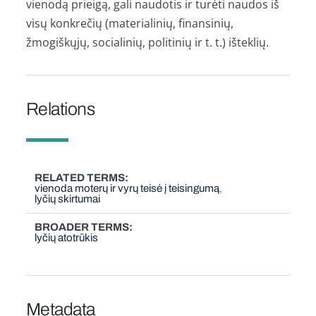
vienodą prieigą, gali naudotis ir turėti naudos iš
visų konkrečių (materialinių, finansinių,
žmogiškųjų, socialinių, politinių ir t. t.) išteklių.
Relations
RELATED TERMS
vienoda moterų ir vyrų teisė į teisingumą
lyčių skirtumai
BROADER TERMS
lyčių atotrūkis
Metadata