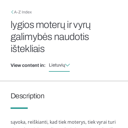
Skip to main content
Breadcrumb
A-Z Index
lygios moterų ir vyrų
galimybės naudotis
ištekliais
Lietuvių
View content in:
Description
sąvoka, reiškianti, kad tiek moterys, tiek vyrai turi