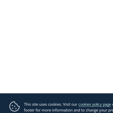
This site uses cookies. Visit our
o
cookies policy page
footer for more information and to change your pr