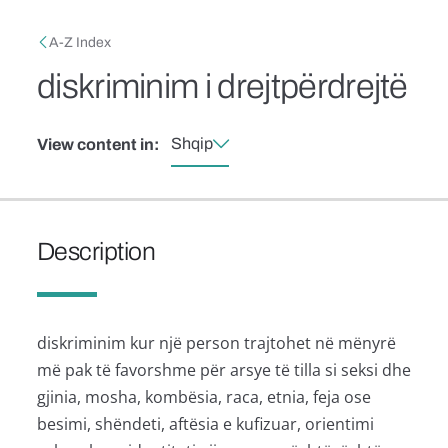
Skip to main content
Breadcrumb
A-Z Index
diskriminim i drejtpërdrejtë
Shqip
View content in:
Description
diskriminim kur një person trajtohet në mënyrë
më pak të favorshme për arsye të tilla si seksi dhe
gjinia, mosha, kombësia, raca, etnia, feja ose
besimi, shëndeti, aftësia e kufizuar, orientimi