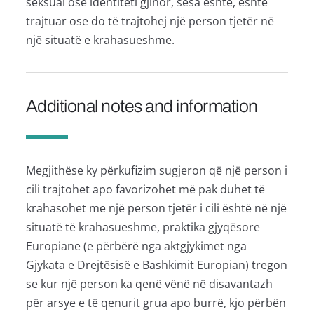
seksual ose identiteti gjinor, sesa është, është
trajtuar ose do të trajtohej një person tjetër në
një situatë e krahasueshme.
Additional notes and information
Megjithëse ky përkufizim sugjeron që një person i
cili trajtohet apo favorizohet më pak duhet të
krahasohet me një person tjetër i cili është në një
situatë të krahasueshme, praktika gjyqësore
Europiane (e përbërë nga aktgjykimet nga
Gjykata e Drejtësisë e Bashkimit Europian) tregon
se kur një person ka qenë vënë në disavantazh
për arsye e të qenurit grua apo burrë, kjo përbën