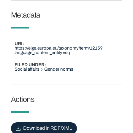
Metadata
URI
https://eige.europa.eu/taxonomy/term/1215?
language_content_entity=sq
FILED UNDER
Social affairs
Gender norms
Actions
Download in RDF/XML