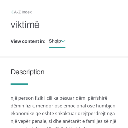
Skip to main content
Breadcrumb
A-Z Index
viktimë
Shqip
View content in:
Description
një person fizik i cili ka pësuar dëm, përfshirë
dëmin fizik, mendor ose emocional ose humbjen
ekonomike që është shkaktuar drejtpërdrejt nga
një vepër penale, si dhe anëtarët e familjes së një