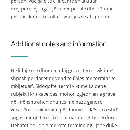
personi vdekja e të cilit është shkaktuar
drejtpërdrejt nga një vepër penale dhe që kanë
pësuar dëm si rezultat i vdekjes së atij personi
Additional notes and information
Në lidhje me dhunën ndaj grave, termi ‘viktimë’
shpesh përdoret në vend të fjalës me termin ‘i/e
mbijetuar’. Sidoqoftë, termi viktimë ka qenë
subjekt i kritikave pasi mohon zgjedhjen e grave
që i nënshtrohen dhunës me bazë gjinore,
veçanërisht viktimat e përdhunimit. Kështu është
sugjeruar që termi i mbijetuar duhet të përdoret.
Debatet në lidhje me këtë terminologji janë duke