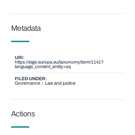
Metadata
URI
https://eige.europa.eu/taxonomy/term/1141?
language_content_entity=sq
FILED UNDER
Governance
Law and justice
Actions