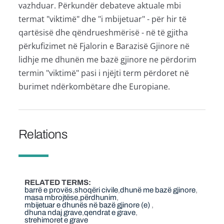
vazhduar. Përkundër debateve aktuale mbi
termat "viktimë" dhe "i mbijetuar" - për hir të
qartësisë dhe qëndrueshmërisë - në të gjitha
përkufizimet në Fjalorin e Barazisë Gjinore në
lidhje me dhunën me bazë gjinore ne përdorim
termin "viktimë" pasi i njëjti term përdoret në
burimet ndërkombëtare dhe Europiane.
Relations
RELATED TERMS
barrë e provës
shoqëri civile
dhunë me bazë gjinore
masa mbrojtëse
përdhunim
mbijetuar e dhunës në bazë gjinore (e)
dhuna ndaj grave
qendrat e grave
strehimoret e grave