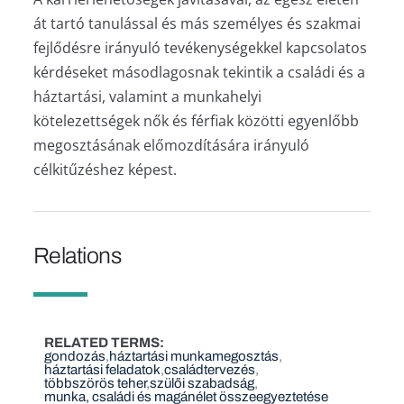
át tartó tanulással és más személyes és szakmai
fejlődésre irányuló tevékenységekkel kapcsolatos
kérdéseket másodlagosnak tekintik a családi és a
háztartási, valamint a munkahelyi
kötelezettségek nők és férfiak közötti egyenlőbb
megosztásának előmozdítására irányuló
célkitűzéshez képest.
Relations
RELATED TERMS
gondozás
háztartási munkamegosztás
háztartási feladatok
családtervezés
többszörös teher
szülői szabadság
munka, családi és magánélet összeegyeztetése