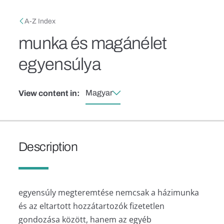
Skip to main content
Breadcrumb
A-Z Index
munka és magánélet
egyensúlya
Magyar
View content in:
Description
egyensúly megteremtése nemcsak a házimunka
és az eltartott hozzátartozók fizetetlen
gondozása között, hanem az egyéb