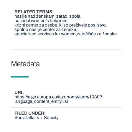
RELATED TERMS
nasilje nad ženskami zaradi spola
national women’s helplines
krizni center za osebe, ki so preživele posilstvo
spolno nasilje
center za ženske
specialised services for women
zatočišče za ženske
Metadata
URI
https://eige.europa.eu/taxonomy/term/1088?
language_content_entity=sl
FILED UNDER
Social affairs
Society