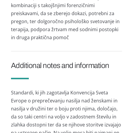
kombinaciji s takojšnjimi forenzičnimi
preiskavami, da se zberejo dokazi, potrebni za
pregon, ter dolgoročno psihološko svetovanje in
terapija, podpora žrtvam med sodnimi postopki
in druga praktična pomoč
Additional notes and information
Standardi, ki jih zagotavlja Konvencija Sveta
Evrope o preprečevanju nasilja nad ženskami in
nasilja v družini ter o boju proti njima, določajo,
da so taki centri na voljo v zadostnem številu in
zlahka dostopni ter da se njihove storitve izvajajo
na ustrezen način. Na voljo mora biti najmanj en