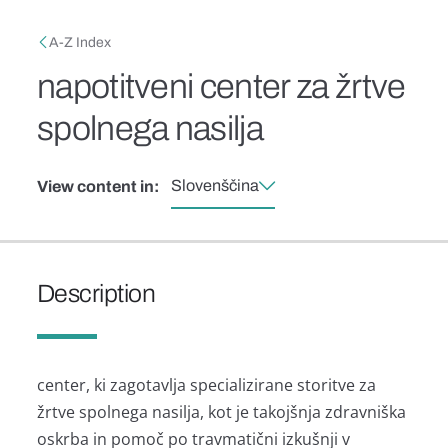
Skip to main content
Breadcrumb
A-Z Index
napotitveni center za žrtve
spolnega nasilja
Slovenščina
View content in:
Description
center, ki zagotavlja specializirane storitve za
žrtve spolnega nasilja, kot je takojšnja zdravniška
oskrba in pomoč po travmatični izkušnji v