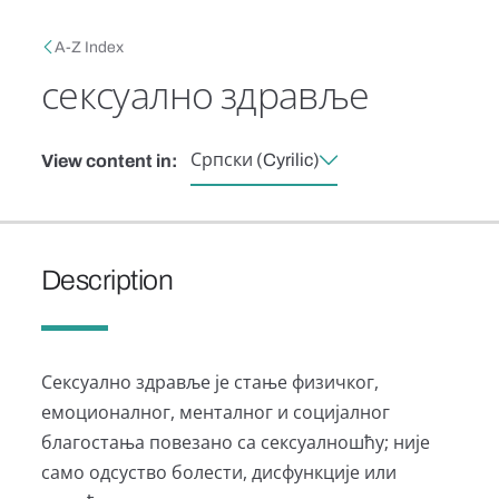
Skip to main content
Breadcrumb
A-Z Index
сексуално здравље
Српски (Cyrilic)
View content in:
Description
Сексуално здравље је стање физичког,
емоционалног, менталног и социјалног
благостања повезано са сексуалношћу; није
само одсуство болести, дисфункције или