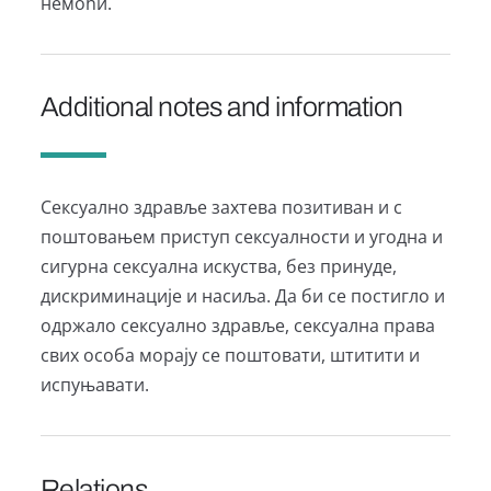
немоћи.
Additional notes and information
Сексуално здравље захтева позитиван и с
поштовањем приступ сексуалности и угодна и
сигурна сексуална искуства, без принуде,
дискриминације и насиља. Да би се постигло и
одржало сексуално здравље, сексуална права
свих особа морају се поштовати, штитити и
испуњавати.
Relations