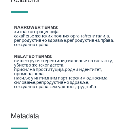
NARROWER TERMS
хитнa контрaцепцијa
сакаћење женских полних органа/гениталија
репродуктивно здравље
репродуктивнa прaвa
сексуaлнa прaвa
RELATED TERMS
вишеструки стереотипи
силовање на састанку
убиство женског дететa
присилнa проституцијa
родни идентитет
променa полa
насиље у интимним партнерским односима
силовање
репродуктивно здравље
сексуaлнa прaвa
сексуaлност
трудноћa
Metadata