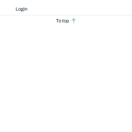
Login
To top