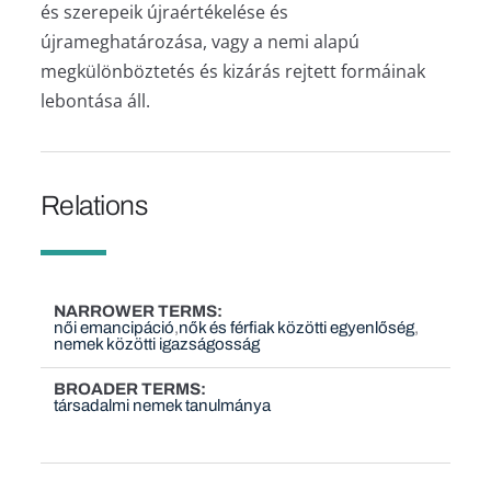
és szerepeik újraértékelése és
újrameghatározása, vagy a nemi alapú
megkülönböztetés és kizárás rejtett formáinak
lebontása áll.
Relations
NARROWER TERMS
női emancipáció
nők és férfiak közötti egyenlőség
nemek közötti igazságosság
BROADER TERMS
társadalmi nemek tanulmánya