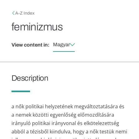
Skip to main content
Breadcrumb
A-Z Index
feminizmus
Magyar
View content in:
Description
a nők politikai helyzetének megváltoztatására és
a nemek közötti egyenlőség előmozdítására
irányuló politikai irányvonal és elkötelezettség
abból a tézisből kiindulva, hogy a nők testük nemi