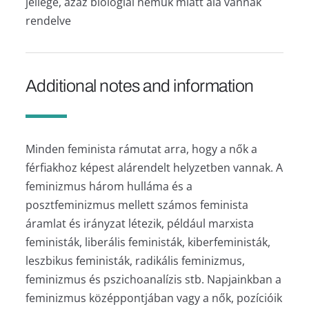
jellege, azaz biológiai nemük miatt alá vannak
rendelve
Additional notes and information
Minden feminista rámutat arra, hogy a nők a
férfiakhoz képest alárendelt helyzetben vannak. A
feminizmus három hulláma és a
posztfeminizmus mellett számos feminista
áramlat és irányzat létezik, például marxista
feministák, liberális feministák, kiberfeministák,
leszbikus feministák, radikális feminizmus,
feminizmus és pszichoanalízis stb. Napjainkban a
feminizmus középpontjában vagy a nők, pozícióik